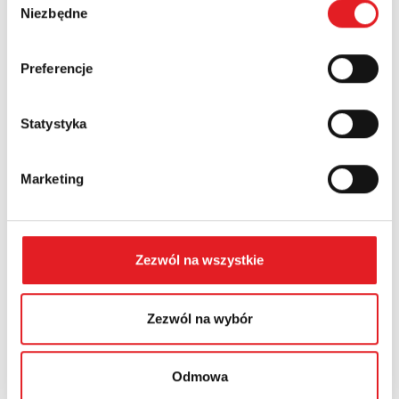
Niezbędne
zgody
Preferencje
Przekaźnik półprzewodnikowy interfejsowy KSR-
1-RSR25...
Statystyka
Relpol wprowadza do oferty nowoczesny przekaźnik
półprzewodnikowy interfejsowy KSR-1-RSR25-B. Jest to
rozwiązanie prz...
Marketing
Zezwól na wszystkie
Zezwól na wybór
Odmowa