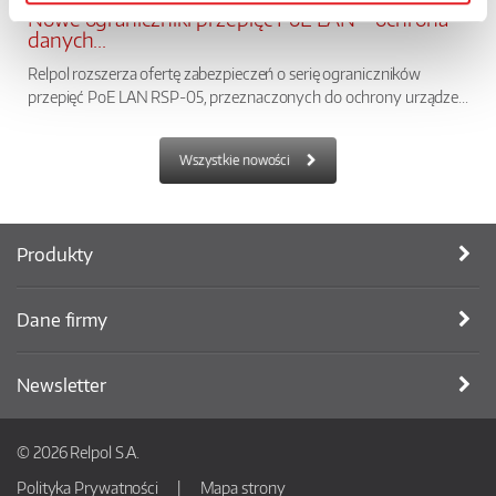
Nowe ograniczniki przepięć PoE LAN – ochrona
danych...
Relpol rozszerza ofertę zabezpieczeń o serię ograniczników
przepięć PoE LAN RSP-05, przeznaczonych do ochrony urządze...
Wszystkie nowości
Produkty
Dane firmy
Newsletter
© 2026 Relpol S.A.
Polityka Prywatności
Mapa strony