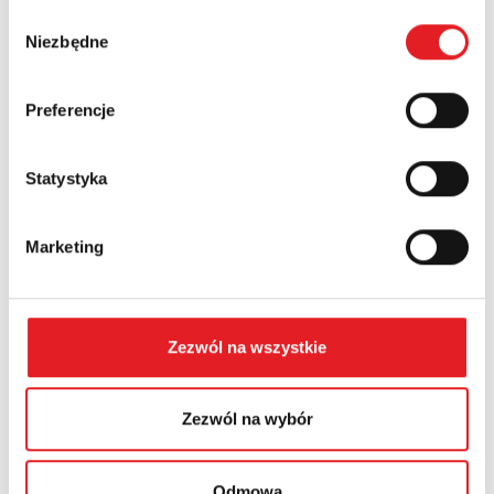
Wybór
Numer telefonu:
Niezbędne
zgody
Preferencje
Województwo:
Statystyka
Treść: *
Marketing
Zezwól na wszystkie
Wyrażam zgodę na przetwarzanie moich danych
osobowych przez Relpol S.A. Więcej informacji na
temat przetwarzania danych osobowych w
Polityce
Zezwól na wybór
prywatności.
*
Zapoznałem z treścią
Polityki Prywatności
*
Odmowa