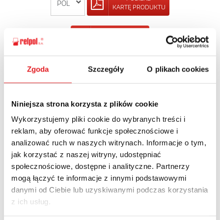
KARTĘ PRODUKTU
POWRÓT
Zgoda
Szczegóły
O plikach cookies
Zapytaj o szczegóły oferty
Niniejsza strona korzysta z plików cookie
Imię i nazwisko: *
Wykorzystujemy pliki cookie do wybranych treści i
reklam, aby oferować funkcje społecznościowe i
analizować ruch w naszych witrynach. Informacje o tym,
jak korzystać z naszej witryny, udostępniać
Adres e-mail: *
społecznościowe, dostępne i analityczne. Partnerzy
mogą łączyć te informacje z innymi podstawowymi
danymi od Ciebie lub uzyskiwanymi podczas korzystania
Nazwa firmy:
z ich usług.