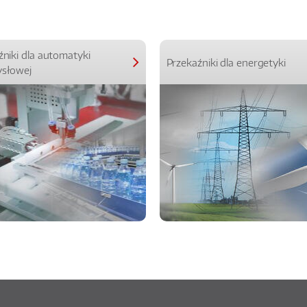
źniki dla automatyki
Przekaźniki dla energetyki
słowej