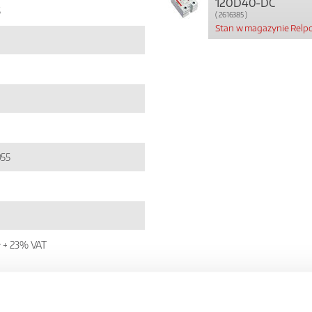
120D40-DC
5
( 2616385 )
Stan w magazynie Relpo
55
ł + 23% VAT