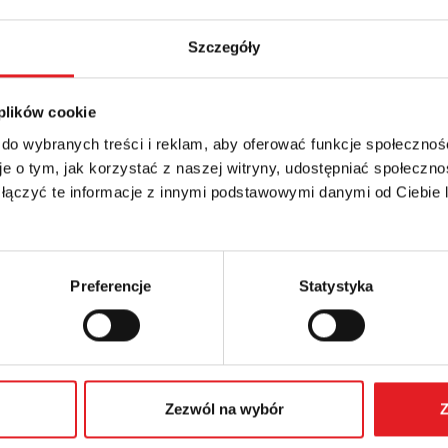
Szczegóły
 szczegóły oferty
 plików cookie
 do wybranych treści i reklam, aby oferować funkcje społecznoś
Adres e-mail: *
e o tym, jak korzystać z naszej witryny, udostępniać społeczno
 łączyć te informacje z innymi podstawowymi danymi od Ciebie
Numer telefonu:
Preferencje
Statystyka
Zezwól na wybór
Z