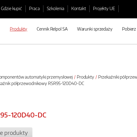
Gdzie kupić
Praca
Szkolenia
Kontakt
Projekty UE
Produkty
Cennik Relpol SA
Warunki sprzedaży
Pobierz
 komponentów automatyki przemysłowej
Produkty
Przekaźniki półprz
ekaźnik półprzewodnikowy RSR95-120D40-DC
R95-120D40-DC
e produkty