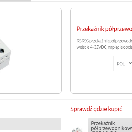
Przekaźnik półprze
RSR95 przekaźnik półprzewodn
wejście 4-32VDC, napięcie obc
Sprawdź gdzie kupić
Przekaźnik
półprzewodnikow