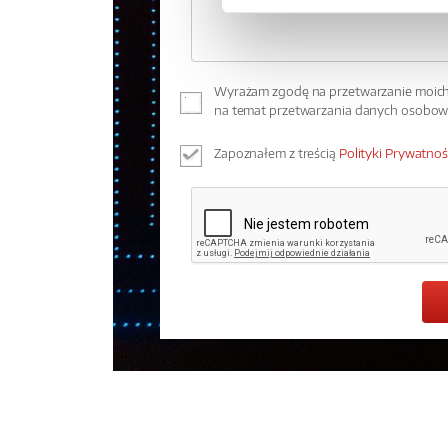
Wyrażam zgodę na przetwarzanie moich 
na temat przetwarzania danych osobo
Zapoznałem z treścią
Polityki Prywatnoś