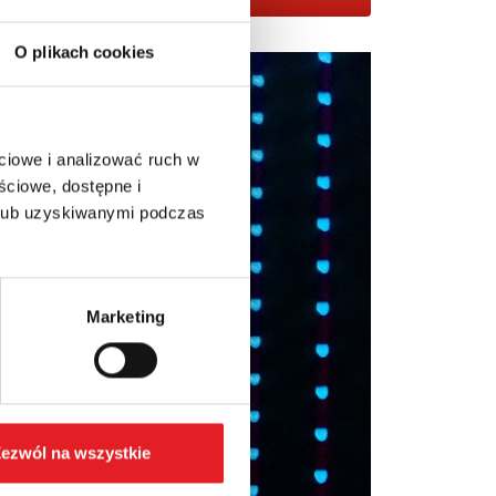
O plikach cookies
ciowe i analizować ruch w
ściowe, dostępne i
 lub uzyskiwanymi podczas
Marketing
ezwól na wszystkie