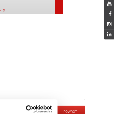
l: 9
POWRÓT