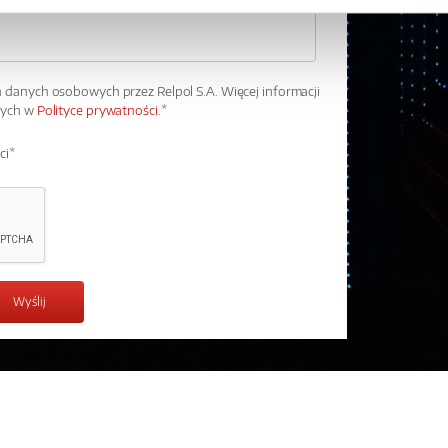
danych osobowych przez Relpol S.A. Więcej informacji
wych w
Polityce prywatności.
*
ci
*