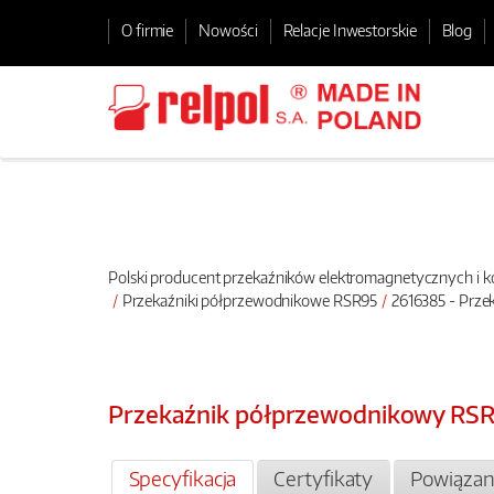
O firmie
Nowości
Relacje Inwestorskie
Blog
Polski producent przekaźników elektromagnetycznych i
Przekaźniki półprzewodnikowe RSR95
2616385 - Prz
Przekaźnik półprzewodnikowy RS
Specyfikacja
Certyfikaty
Powiązan