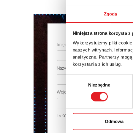
Zgoda
Zapytaj o
Niniejsza strona korzysta z
Wykorzystujemy pliki cookie
Imię i nazwisko: *
naszych witrynach. Informacj
analityczne. Partnerzy mogą
korzystania z ich usług.
Nazwa firmy:
Wybór
Niezbędne
zgody
Województwo:
Treść: *
Odmowa