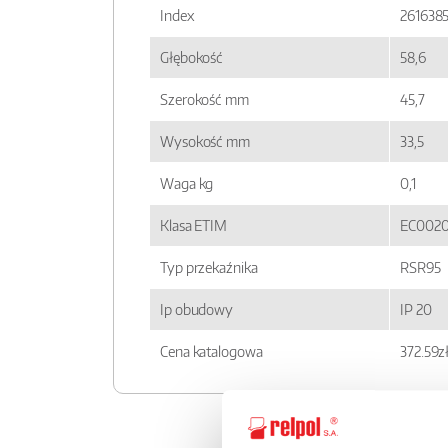
Index
261638
Głębokość
58,6
Szerokość mm
45,7
Wysokość mm
33,5
Waga kg
0,1
Klasa ETIM
EC0020
Typ przekaźnika
RSR95
Ip obudowy
IP 20
Cena katalogowa
372.59z