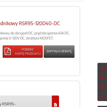
wodnikowy RSR95-120D40-DC
ikowy do obciążeń DC; prąd obciążenia 40A DC;
iążenia 0-120V DC, struktura MOSFET;
POBIERZ
ZAPYTAJ O OFERTĘ
KARTĘ PRODUKTU
y RSR95-