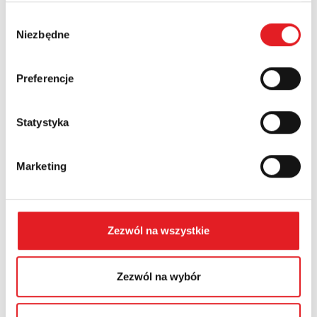
Wybór
Niezbędne
Numer telefonu:
zgody
Preferencje
Województwo:
Statystyka
Treść: *
Marketing
Zezwól na wszystkie
Wyrażam zgodę na przetwarzanie moich danych
osobowych przez Relpol S.A. Więcej informacji na
Zezwól na wybór
temat przetwarzania danych osobowych w
Polityce
prywatności.
*