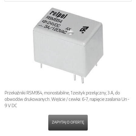
Przekaźniki RSM954, monostabilne, 1 zestyk przełączny, 3 A, do
obwodów drukowanych. Wejście / cewka: 6-7, napięcie zasilania Un -
9 V DC
ZAPYTAJ O OFERTĘ