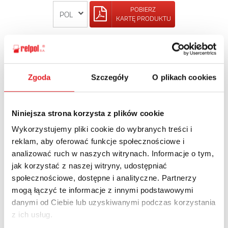
POBIERZ
KARTĘ PRODUKTU
POWRÓT
Zgoda
Szczegóły
O plikach cookies
Zapytaj o szczegóły oferty
Niniejsza strona korzysta z plików cookie
Wykorzystujemy pliki cookie do wybranych treści i
Imię i nazwisko: *
reklam, aby oferować funkcje społecznościowe i
analizować ruch w naszych witrynach. Informacje o tym,
jak korzystać z naszej witryny, udostępniać
Adres e-mail: *
społecznościowe, dostępne i analityczne. Partnerzy
mogą łączyć te informacje z innymi podstawowymi
danymi od Ciebie lub uzyskiwanymi podczas korzystania
Nazwa firmy:
z ich usług.