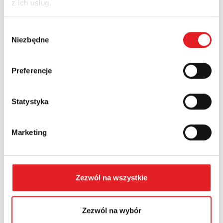
z ich usług.
Nazwa firmy:
Wybór
Niezbędne
zgody
Numer telefonu:
Preferencje
Województwo:
Statystyka
Marketing
Treść: *
Zezwól na wszystkie
Zezwól na wybór
Wyrażam zgodę na przetwarzanie moich danych
osobowych przez Relpol S.A. Więcej informacji na