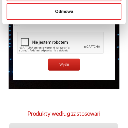
temat przetwarzania danych osobowych w
Polityce
prywatności.
*
Odmowa
Zapoznałem z treścią
Polityki Prywatności
*
Produkty według zastosowań