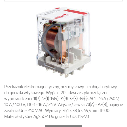
Przekaźnik elektromagnetyczny, przemysłowy - małogabarytowy,
do gniazda wtykowego. Wyjście: 2P - dwa zestyki przełączne -
wyprowadzenia: 11(7)-12(1)-14(4); 31(9)-32(3)-34(6); AC1 - 16 A / 250 V,
10 A / 400 V; DC-1 - 16 A / 24 V. Wejście / cewka: A1(A) - A2(B), napięcie
zasilania Un - 240 V AC. Wymiary: 36,1 x 38,6 x 45,5 mm. IP 00.
Materiał styków: AgSnO2. Do gniazda: GUC11S-V0.