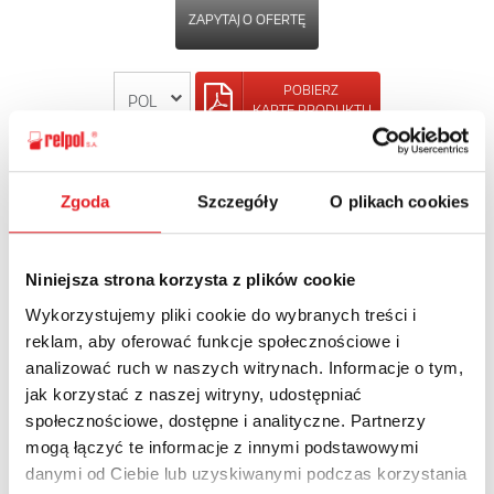
ZAPYTAJ O OFERTĘ
POBIERZ
KARTĘ PRODUKTU
POWRÓT
Zgoda
Szczegóły
O plikach cookies
Niniejsza strona korzysta z plików cookie
Zapytaj o szczegóły oferty
Wykorzystujemy pliki cookie do wybranych treści i
reklam, aby oferować funkcje społecznościowe i
Imię i nazwisko: *
analizować ruch w naszych witrynach. Informacje o tym,
jak korzystać z naszej witryny, udostępniać
społecznościowe, dostępne i analityczne. Partnerzy
Adres e-mail: *
mogą łączyć te informacje z innymi podstawowymi
danymi od Ciebie lub uzyskiwanymi podczas korzystania