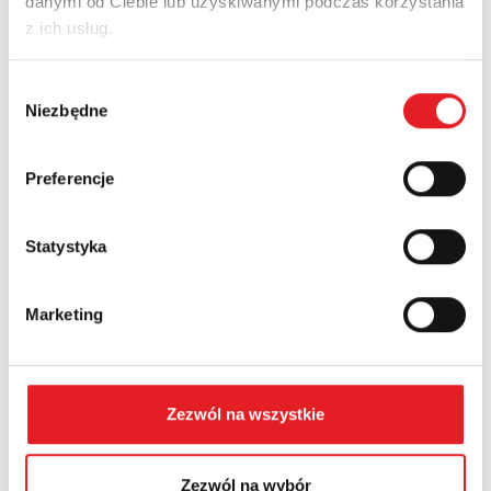
danymi od Ciebie lub uzyskiwanymi podczas korzystania
z ich usług.
Nazwa firmy:
Wybór
Niezbędne
zgody
Numer telefonu:
Preferencje
Statystyka
Województwo:
Marketing
Treść: *
Zezwól na wszystkie
Zezwól na wybór