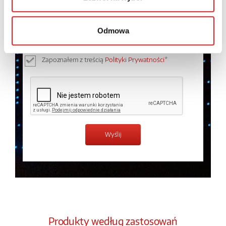
Wyrażam zgodę na przetwarzanie moich danych
osobowych przez Relpol S.A. Więcej informacji na
temat przetwarzania danych osobowych w
Polityce
Odmowa
prywatności.
*
Zapoznałem z treścią
Polityki Prywatności
*
Produkty według zastosowań