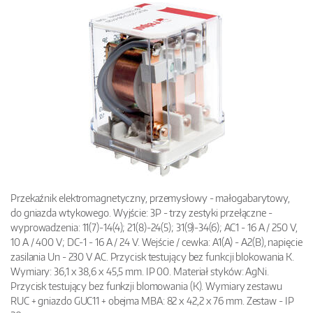
Przekaźnik elektromagnetyczny, przemysłowy - małogabarytowy,
do gniazda wtykowego. Wyjście: 3P - trzy zestyki przełączne -
wyprowadzenia: 11(7)-14(4); 21(8)-24(5); 31(9)-34(6); AC1 - 16 A / 250 V,
10 A / 400 V; DC-1 - 16 A / 24 V. Wejście / cewka: A1(A) - A2(B), napięcie
zasilania Un - 230 V AC. Przycisk testujący bez funkcji blokowania K.
Wymiary: 36,1 x 38,6 x 45,5 mm. IP 00. Materiał styków: AgNi.
Przycisk testujący bez funkzji blomowania (K). Wymiary zestawu
RUC + gniazdo GUC11 + obejma MBA: 82 x 42,2 x 76 mm. Zestaw - IP