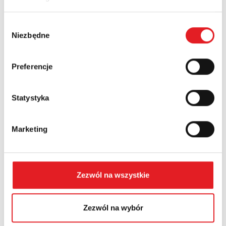
Nazwa firmy:
Wybór
Niezbędne
zgody
Numer telefonu:
Preferencje
Województwo:
Statystyka
Treść: *
Marketing
Zezwól na wszystkie
Wyrażam zgodę na przetwarzanie moich danych
Zezwól na wybór
osobowych przez Relpol S.A. Więcej informacji na
temat przetwarzania danych osobowych w
Polityce