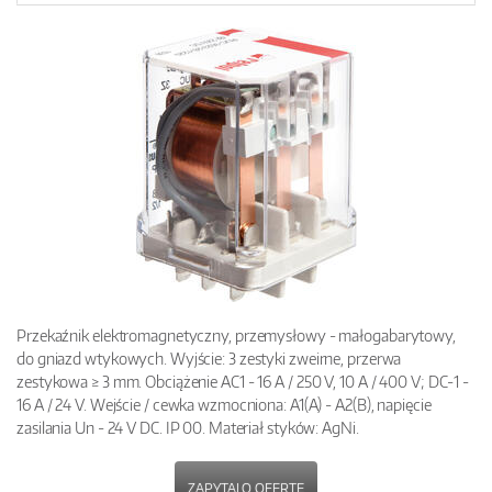
Przekaźnik elektromagnetyczny, przemysłowy - małogabarytowy,
do gniazd wtykowych. Wyjście: 3 zestyki zweirne, przerwa
zestykowa ≥ 3 mm. Obciążenie AC1 - 16 A / 250 V, 10 A / 400 V; DC-1 -
16 A / 24 V. Wejście / cewka wzmocniona: A1(A) - A2(B), napięcie
zasilania Un - 24 V DC. IP 00. Materiał styków: AgNi.
ZAPYTAJ O OFERTĘ