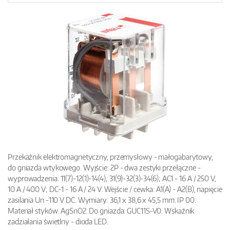
Przekaźnik elektromagnetyczny, przemysłowy - małogabarytowy,
do gniazda wtykowego. Wyjście: 2P - dwa zestyki przełączne -
wyprowadzenia: 11(7)-12(1)-14(4); 31(9)-32(3)-34(6); AC1 - 16 A / 250 V,
10 A / 400 V; DC-1 - 16 A / 24 V. Wejście / cewka: A1(A) - A2(B), napięcie
zasilania Un -110 V DC. Wymiary: 36,1 x 38,6 x 45,5 mm. IP 00.
Materiał styków: AgSnO2. Do gniazda: GUC11S-V0. Wskaźnik
zadziałania świetlny - dioda LED.