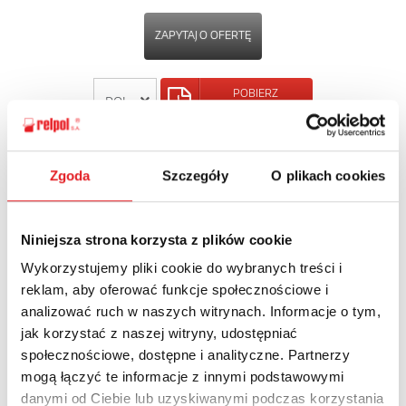
ZAPYTAJ O OFERTĘ
POBIERZ
KARTĘ PRODUKTU
POWRÓT
Zgoda
Szczegóły
O plikach cookies
Niniejsza strona korzysta z plików cookie
Wykorzystujemy pliki cookie do wybranych treści i
Zapytaj o szczegóły oferty
reklam, aby oferować funkcje społecznościowe i
analizować ruch w naszych witrynach. Informacje o tym,
Imię i nazwisko: *
jak korzystać z naszej witryny, udostępniać
społecznościowe, dostępne i analityczne. Partnerzy
mogą łączyć te informacje z innymi podstawowymi
Adres e-mail: *
danymi od Ciebie lub uzyskiwanymi podczas korzystania