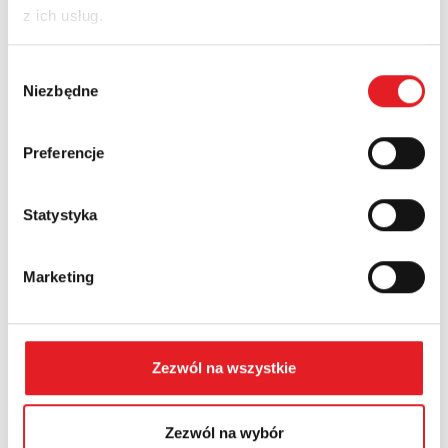
z ich usług.
Nazwa firmy:
Wybór
Niezbędne
zgody
Numer telefonu:
Preferencje
Statystyka
Województwo:
Marketing
Treść: *
Zezwól na wszystkie
Zezwól na wybór
Wyrażam zgodę na przetwarzanie moich danych