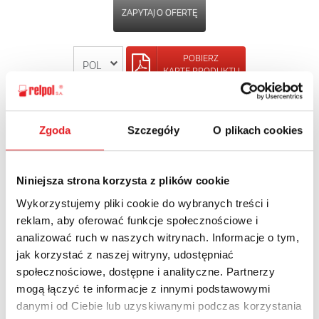
ZAPYTAJ O OFERTĘ
POBIERZ
KARTĘ PRODUKTU
POWRÓT
Zgoda
Szczegóły
O plikach cookies
Niniejsza strona korzysta z plików cookie
Zapytaj o szczegóły oferty
Wykorzystujemy pliki cookie do wybranych treści i
reklam, aby oferować funkcje społecznościowe i
Imię i nazwisko: *
analizować ruch w naszych witrynach. Informacje o tym,
jak korzystać z naszej witryny, udostępniać
społecznościowe, dostępne i analityczne. Partnerzy
Adres e-mail: *
mogą łączyć te informacje z innymi podstawowymi
danymi od Ciebie lub uzyskiwanymi podczas korzystania