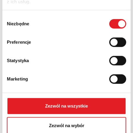
z ich usług.
Nazwa firmy:
Wybór
Niezbędne
zgody
Numer telefonu:
Preferencje
Województwo:
Statystyka
Marketing
Treść: *
Zezwól na wszystkie
Zezwól na wybór
Wyrażam zgodę na przetwarzanie moich danych
osobowych przez Relpol S.A. Więcej informacji na