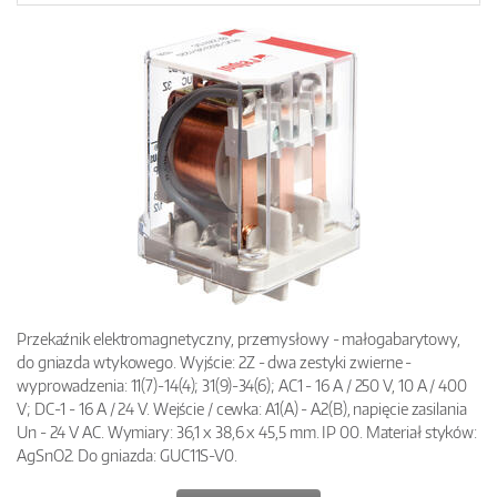
Przekaźnik elektromagnetyczny, przemysłowy - małogabarytowy,
do gniazda wtykowego. Wyjście: 2Z - dwa zestyki zwierne -
wyprowadzenia: 11(7)-14(4); 31(9)-34(6); AC1 - 16 A / 250 V, 10 A / 400
V; DC-1 - 16 A / 24 V. Wejście / cewka: A1(A) - A2(B), napięcie zasilania
Un - 24 V AC. Wymiary: 36,1 x 38,6 x 45,5 mm. IP 00. Materiał styków:
AgSnO2. Do gniazda: GUC11S-V0.