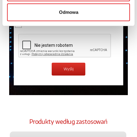
temat przetwarzania danych osobowych w
Polityce
prywatności.
*
Odmowa
Zapoznałem z treścią
Polityki Prywatności
*
Produkty według zastosowań