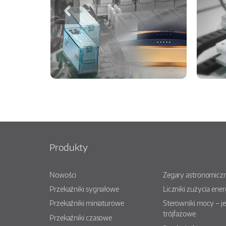
Produkty
Nowości
Zegary astronomiczn
Przekaźniki sygnałowe
Liczniki zużycia ener
Przekaźniki miniaturowe
Sterowniki mocy – j
trójfazowe
Przekaźniki czasowe