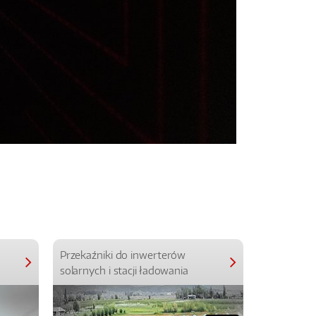
Przekaźniki do inwerterów
Przekaźniki
solarnych i stacji ładowania