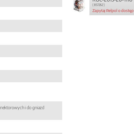
( 857262 )
Zapytaj Relpol o dostę
nektorowych i do gniazd