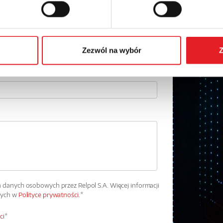
Numer telefonu:
Zezwól na wybór
Z
danych osobowych przez Relpol S.A. Więcej informacji
wych w
Polityce prywatności.
*
ci
*