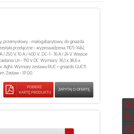
y, przemysłowy - małogabarytowy, do gniazda
zestyki przełączne - wyprowadzenia: 11(7)-14(4);
 A / 250 V, 10 A / 400 V; DC-1 - 16 A / 24 V. Wejście
 zasilania Un - 110 V DC. Wymiary: 36,1 x 38,6 x
ów: AgNi. Wymiary zestawu RUC + gniazdo GUC11
m. Zestaw - IP 00.
POBIERZ
ZAPYTAJ O OFERTĘ
KARTĘ PRODUKTU