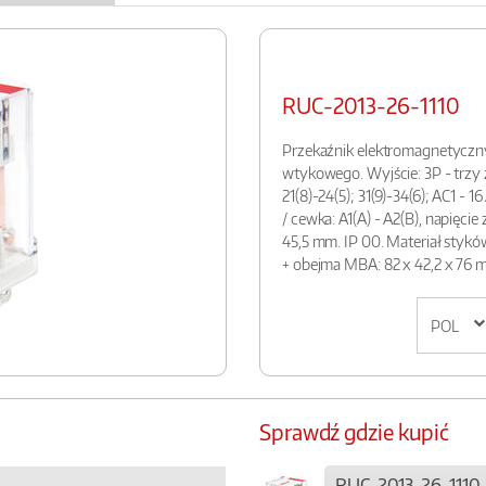
RUC-2013-26-1110
Przekaźnik elektromagnetyczn
wtykowego. Wyjście: 3P - trzy 
21(8)-24(5); 31(9)-34(6); AC1 - 16
/ cewka: A1(A) - A2(B), napięcie
45,5 mm. IP 00. Materiał styk
+ obejma MBA: 82 x 42,2 x 76 m
Sprawdź gdzie kupić
RUC-2013-26-1110