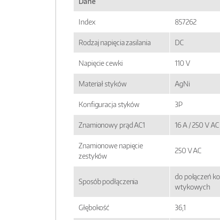
Dane
Index
857262
Rodzaj napięcia zasilania
DC
Napięcie cewki
110 V
Materiał styków
AgNi
Konfiguracja styków
3P
Znamionowy prąd AC1
16 A / 250 V AC
Znamionowe napięcie
250 V AC
zestyków
do połączeń ko
Sposób podłączenia
wtykowych
Głębokość
36,1