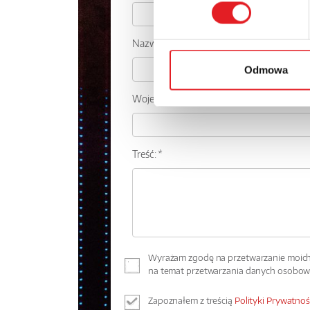
Nazwa firmy:
Odmowa
Województwo:
Treść: *
Wyrażam zgodę na przetwarzanie moich 
na temat przetwarzania danych osobo
Zapoznałem z treścią
Polityki Prywatnoś