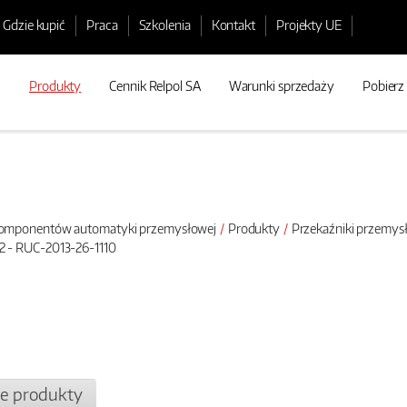
Gdzie kupić
Praca
Szkolenia
Kontakt
Projekty UE
Produkty
Cennik Relpol SA
Warunki sprzedaży
Pobierz
 komponentów automatyki przemysłowej
Produkty
Przekaźniki przemy
 - RUC-2013-26-1110
e produkty