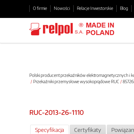
O firmie
Nowości
Relacje Inwestorskie
Blog
Polski producent przekaźników elektromagnetycznych i
Przekaźniki przemysłowe wysokoprądowe RUC
857262
RUC-2013-26-1110
Specyfikacja
Certyfikaty
Powiązan