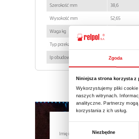
Szerokość mm
38,6
Wysokość mm
52,65
Waga kg
0,08
Typ przekaźnika
RUC
Ip obudowy
IP 00
Zgoda
Niniejsza strona korzysta z
Wykorzystujemy pliki cookie
naszych witrynach. Informacj
analityczne. Partnerzy mogą
korzystania z ich usług.
Zapytaj o
Wybór
Niezbędne
zgody
Imię i nazwisko: *