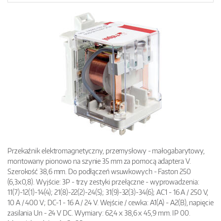
Przekaźnik elektromagnetyczny, przemysłowy - małogabarytowy,
montowany pionowo na szynie 35 mm za pomocą adaptera V.
Szerokość 38,6 mm. Do podłączeń wsuwkowych - Faston 250
(6,3x0,8). Wyjście: 3P - trzy zestyki przełączne - wyprowadzenia:
11(7)-12(1)-14(4); 21(8)-22(2)-24(5); 31(9)-32(3)-34(6); AC1 - 16 A / 250 V,
10 A / 400 V; DC-1 - 16 A / 24 V. Wejście / cewka: A1(A) - A2(B), napięcie
zasilania Un - 24 V DC. Wymiary: 62,4 x 38,6 x 45,9 mm. IP 00.