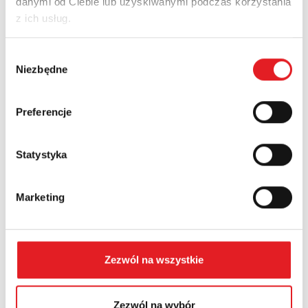
danymi od Ciebie lub uzyskiwanymi podczas korzystania
z ich usług.
Nazwa firmy:
Wybór
Niezbędne
zgody
Numer telefonu:
Preferencje
Statystyka
Województwo:
Marketing
Treść: *
Zezwól na wszystkie
Zezwól na wybór