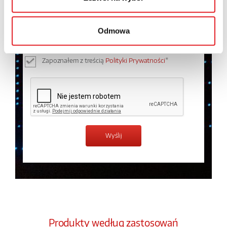
Wyrażam zgodę na przetwarzanie moich danych
osobowych przez Relpol S.A. Więcej informacji na
temat przetwarzania danych osobowych w
Polityce
Odmowa
prywatności.
*
Zapoznałem z treścią
Polityki Prywatności
*
Produkty według zastosowań