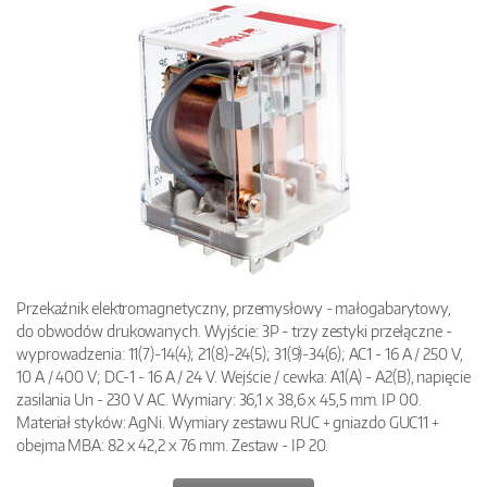
Przekaźnik elektromagnetyczny, przemysłowy - małogabarytowy,
do obwodów drukowanych. Wyjście: 3P - trzy zestyki przełączne -
wyprowadzenia: 11(7)-14(4); 21(8)-24(5); 31(9)-34(6); AC1 - 16 A / 250 V,
10 A / 400 V; DC-1 - 16 A / 24 V. Wejście / cewka: A1(A) - A2(B), napięcie
zasilania Un - 230 V AC. Wymiary: 36,1 x 38,6 x 45,5 mm. IP 00.
Materiał styków: AgNi. Wymiary zestawu RUC + gniazdo GUC11 +
obejma MBA: 82 x 42,2 x 76 mm. Zestaw - IP 20.