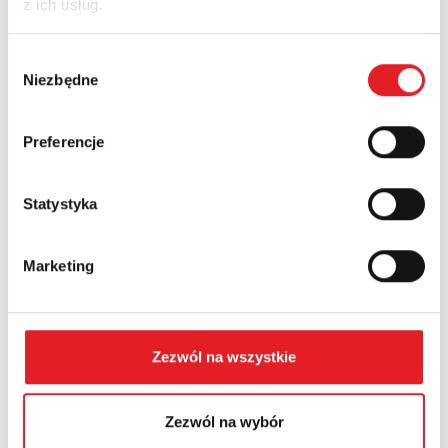
z ich usług.
Nazwa firmy:
Wybór
Niezbędne
zgody
Numer telefonu:
Preferencje
Województwo:
Statystyka
Marketing
Treść: *
Zezwól na wszystkie
Zezwól na wybór
Wyrażam zgodę na przetwarzanie moich danych
osobowych przez Relpol S.A. Więcej informacji na