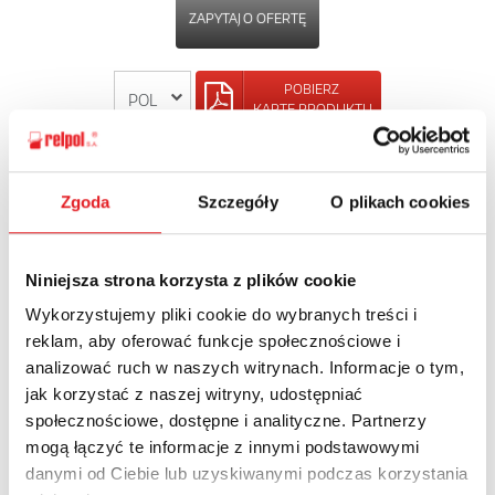
ZAPYTAJ O OFERTĘ
POBIERZ
KARTĘ PRODUKTU
POWRÓT
Zgoda
Szczegóły
O plikach cookies
Niniejsza strona korzysta z plików cookie
Zapytaj o szczegóły oferty
Wykorzystujemy pliki cookie do wybranych treści i
reklam, aby oferować funkcje społecznościowe i
Imię i nazwisko: *
analizować ruch w naszych witrynach. Informacje o tym,
jak korzystać z naszej witryny, udostępniać
społecznościowe, dostępne i analityczne. Partnerzy
Adres e-mail: *
mogą łączyć te informacje z innymi podstawowymi
danymi od Ciebie lub uzyskiwanymi podczas korzystania