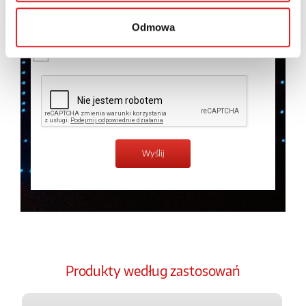
temat przetwarzania danych osobowych w
Polityce
prywatności.
*
Odmowa
Zapoznałem z treścią
Polityki Prywatności
*
Produkty według zastosowań