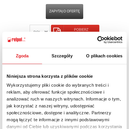
ZAPYTAJ O OFERTĘ
POBIERZ
KARTĘ PRODUKTU
POWRÓT
Zgoda
Szczegóły
O plikach cookies
Niniejsza strona korzysta z plików cookie
Wykorzystujemy pliki cookie do wybranych treści i
Zapytaj o szczegóły oferty
reklam, aby oferować funkcje społecznościowe i
analizować ruch w naszych witrynach. Informacje o tym,
Imię i nazwisko: *
jak korzystać z naszej witryny, udostępniać
społecznościowe, dostępne i analityczne. Partnerzy
mogą łączyć te informacje z innymi podstawowymi
Adres e-mail: *
danymi od Ciebie lub uzyskiwanymi podczas korzystania