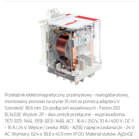
Przekaźnik elektromagnetyczny, przemysłowy - małogabarytowy,
montowany pionowo na szynie 35 mm za pomocą adaptera V.
Szerokość 38,6 mm. Do podłączeń wsuwkowych - Faston 250
(6,3x0,8). Wyjście: 2P - dwa zestyki przełączne - wyprowadzenia:
11(7)-12(1)-14(4); 31(9)-32(3)-34(6); AC1 - 16 A / 250 V, 10 A / 400 V; DC-1
- 16 A / 24 V. Wejście / cewka: A1(A) - A2(B), napięcie zasilania Un - 24 V
AC. Wymiary: 62,4 x 38,6 x 45,9 mm. IP 00. Materiał styków: AgSnO2.