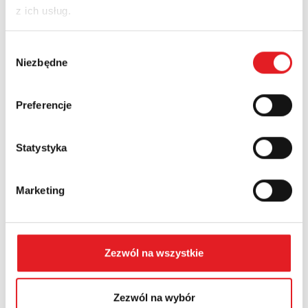
z ich usług.
Nazwa firmy:
Wybór
Niezbędne
zgody
Numer telefonu:
Preferencje
Statystyka
Województwo:
Marketing
Treść: *
Zezwól na wszystkie
Zezwól na wybór
Wyrażam zgodę na przetwarzanie moich danych