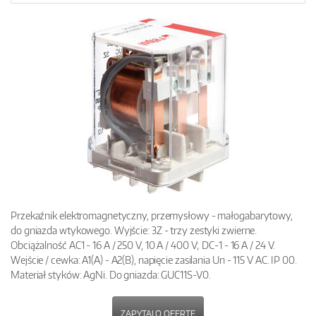
Przekaźnik elektromagnetyczny, przemysłowy - małogabarytowy,
do gniazda wtykowego. Wyjście: 3Z - trzy zestyki zwierne.
Obciążalność AC1 - 16 A / 250 V, 10 A / 400 V; DC-1 - 16 A / 24 V.
Wejście / cewka: A1(A) - A2(B), napięcie zasilania Un - 115 V AC. IP 00.
Materiał styków: AgNi. Do gniazda: GUC11S-V0.
ZAPYTAJ O OFERTĘ