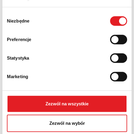
Nazwa firmy:
Wybór
Niezbędne
zgody
Numer telefonu:
Preferencje
Województwo:
Statystyka
Treść: *
Marketing
Zezwól na wszystkie
Wyrażam zgodę na przetwarzanie moich danych
Zezwól na wybór
osobowych przez Relpol S.A. Więcej informacji na
temat przetwarzania danych osobowych w
Polityce