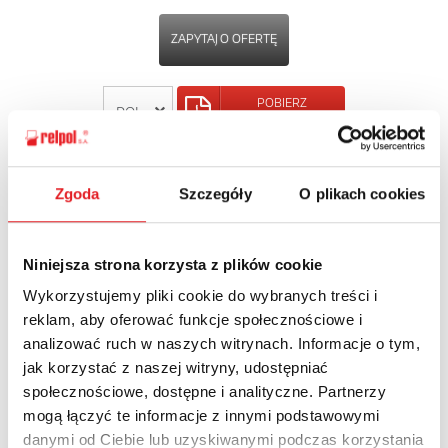
ZAPYTAJ O OFERTĘ
POBIERZ
KARTĘ PRODUKTU
POWRÓT
Zgoda
Szczegóły
O plikach cookies
Niniejsza strona korzysta z plików cookie
Wykorzystujemy pliki cookie do wybranych treści i
Zapytaj o szczegóły oferty
reklam, aby oferować funkcje społecznościowe i
analizować ruch w naszych witrynach. Informacje o tym,
Imię i nazwisko: *
jak korzystać z naszej witryny, udostępniać
społecznościowe, dostępne i analityczne. Partnerzy
mogą łączyć te informacje z innymi podstawowymi
Adres e-mail: *
danymi od Ciebie lub uzyskiwanymi podczas korzystania