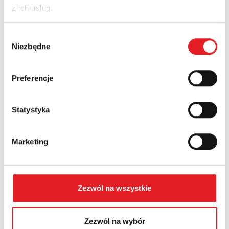
z ich usług.
Nazwa firmy:
Wybór
Niezbędne
zgody
Numer telefonu:
Preferencje
Statystyka
Województwo:
Marketing
Treść: *
Zezwól na wszystkie
Zezwól na wybór
Wyrażam zgodę na przetwarzanie moich danych