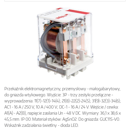
Przekaźnik elektromagnetyczny, przemysłowy - małogabarytowy,
do gniazda wtykowego. Wyjście: 3P - trzy zestyki przełączne -
wyprowadzenia: 11(7)-12(1)-14(4); 21(8)-22(2)-24(5); 31(9)-32(3)-34(6);
AC1 - 16 A / 250 V, 10 A / 400 V; DC-1 - 16 A / 24 V. Wejście / cewka:
A1(A) - A2(B), napięcie zasilania Un - 48 V DC. Wymiary: 36,1 x 38,6 x
45,5 mm. IP 00. Materiał styków: AgSnO2. Do gniazda: GUC11S-V0.
Wskaźnik zadziałania świetlny - dioda LED.