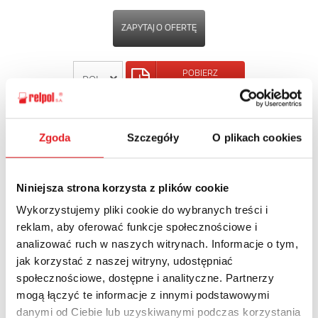
ZAPYTAJ O OFERTĘ
POBIERZ
KARTĘ PRODUKTU
POWRÓT
Zgoda
Szczegóły
O plikach cookies
Niniejsza strona korzysta z plików cookie
Wykorzystujemy pliki cookie do wybranych treści i
Zapytaj o szczegóły oferty
reklam, aby oferować funkcje społecznościowe i
analizować ruch w naszych witrynach. Informacje o tym,
Imię i nazwisko: *
jak korzystać z naszej witryny, udostępniać
społecznościowe, dostępne i analityczne. Partnerzy
mogą łączyć te informacje z innymi podstawowymi
Adres e-mail: *
danymi od Ciebie lub uzyskiwanymi podczas korzystania