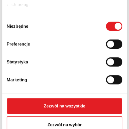
z ich usług.
Nazwa firmy:
Wybór
Niezbędne
zgody
Numer telefonu:
Preferencje
Statystyka
Województwo:
Marketing
Treść: *
Zezwól na wszystkie
Zezwól na wybór
Wyrażam zgodę na przetwarzanie moich danych