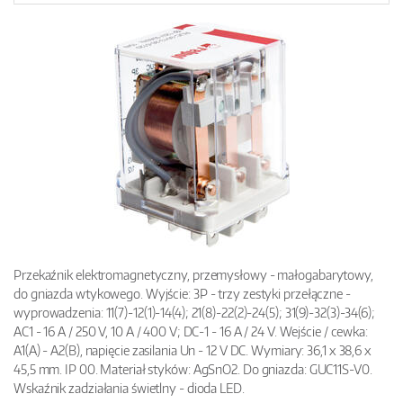
Przekaźnik elektromagnetyczny, przemysłowy - małogabarytowy,
do gniazda wtykowego. Wyjście: 3P - trzy zestyki przełączne -
wyprowadzenia: 11(7)-12(1)-14(4); 21(8)-22(2)-24(5); 31(9)-32(3)-34(6);
AC1 - 16 A / 250 V, 10 A / 400 V; DC-1 - 16 A / 24 V. Wejście / cewka:
A1(A) - A2(B), napięcie zasilania Un - 12 V DC. Wymiary: 36,1 x 38,6 x
45,5 mm. IP 00. Materiał styków: AgSnO2. Do gniazda: GUC11S-V0.
Wskaźnik zadziałania świetlny - dioda LED.