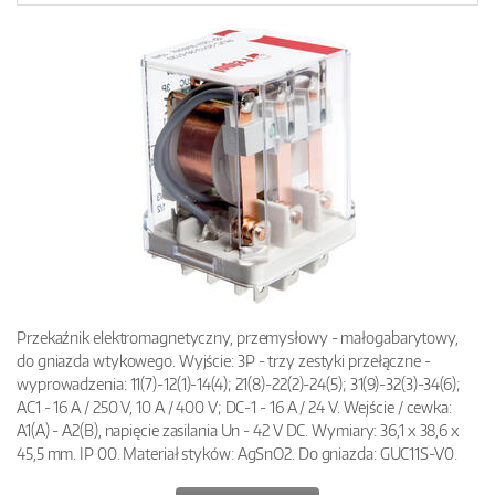
Przekaźnik elektromagnetyczny, przemysłowy - małogabarytowy,
do gniazda wtykowego. Wyjście: 3P - trzy zestyki przełączne -
wyprowadzenia: 11(7)-12(1)-14(4); 21(8)-22(2)-24(5); 31(9)-32(3)-34(6);
AC1 - 16 A / 250 V, 10 A / 400 V; DC-1 - 16 A / 24 V. Wejście / cewka:
A1(A) - A2(B), napięcie zasilania Un - 42 V DC. Wymiary: 36,1 x 38,6 x
45,5 mm. IP 00. Materiał styków: AgSnO2. Do gniazda: GUC11S-V0.