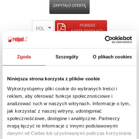
ZAPYTAJ O OFERTĘ
POBIERZ
KARTĘ PRODUKTU
POWRÓT
Zgoda
Szczegóły
O plikach cookies
Niniejsza strona korzysta z plików cookie
Zapytaj o szczegóły oferty
Wykorzystujemy pliki cookie do wybranych treści i
reklam, aby oferować funkcje społecznościowe i
Imię i nazwisko: *
analizować ruch w naszych witrynach. Informacje o tym,
jak korzystać z naszej witryny, udostępniać
społecznościowe, dostępne i analityczne. Partnerzy
Adres e-mail: *
mogą łączyć te informacje z innymi podstawowymi
danymi od Ciebie lub uzyskiwanymi podczas korzystania