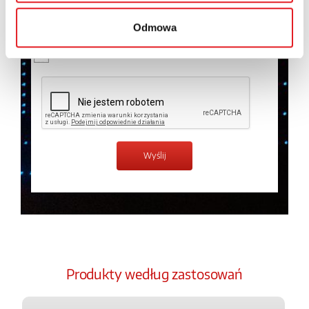
temat przetwarzania danych osobowych w
Polityce
prywatności.
*
Odmowa
Zapoznałem z treścią
Polityki Prywatności
*
Produkty według zastosowań