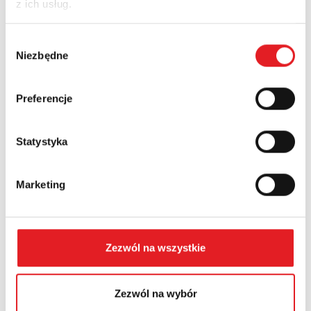
z ich usług.
Nazwa firmy:
Wybór
Niezbędne
zgody
Numer telefonu:
Preferencje
Województwo:
Statystyka
Marketing
Treść: *
Zezwól na wszystkie
Zezwól na wybór
Wyrażam zgodę na przetwarzanie moich danych
osobowych przez Relpol S.A. Więcej informacji na