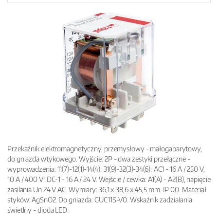
Przekaźnik elektromagnetyczny, przemysłowy - małogabarytowy,
do gniazda wtykowego. Wyjście: 2P - dwa zestyki przełączne -
wyprowadzenia: 11(7)-12(1)-14(4); 31(9)-32(3)-34(6); AC1 - 16 A / 250 V,
10 A / 400 V; DC-1 - 16 A / 24 V. Wejście / cewka: A1(A) - A2(B), napięcie
zasilania Un 24 V AC. Wymiary: 36,1 x 38,6 x 45,5 mm. IP 00. Materiał
styków: AgSnO2. Do gniazda: GUC11S-V0. Wskaźnik zadziałania
świetlny - dioda LED.