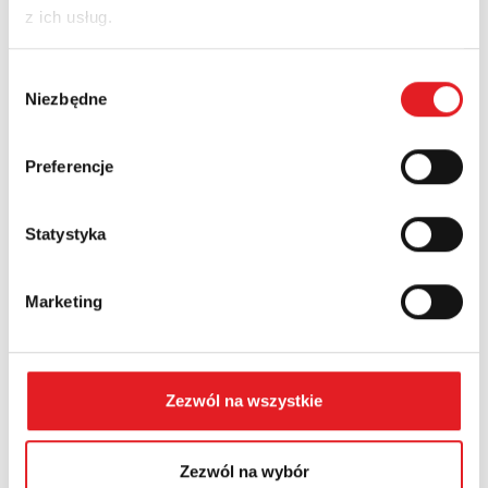
z ich usług.
Nazwa firmy:
Wybór
Niezbędne
zgody
Numer telefonu:
Preferencje
Statystyka
Województwo:
Marketing
Treść: *
Zezwól na wszystkie
Zezwól na wybór
Wyrażam zgodę na przetwarzanie moich danych