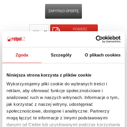
ZAPYTAJ O OFERTĘ
POBIERZ
KARTĘ PRODUKTU
POWRÓT
Zgoda
Szczegóły
O plikach cookies
Niniejsza strona korzysta z plików cookie
Wykorzystujemy pliki cookie do wybranych treści i
Zapytaj o szczegóły oferty
reklam, aby oferować funkcje społecznościowe i
analizować ruch w naszych witrynach. Informacje o tym,
Imię i nazwisko: *
jak korzystać z naszej witryny, udostępniać
społecznościowe, dostępne i analityczne. Partnerzy
mogą łączyć te informacje z innymi podstawowymi
Adres e-mail: *
danymi od Ciebie lub uzyskiwanymi podczas korzystania