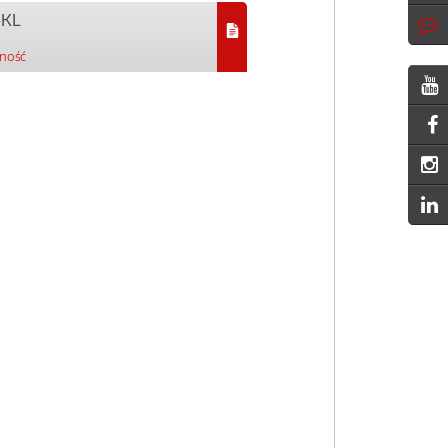
-KL
pność