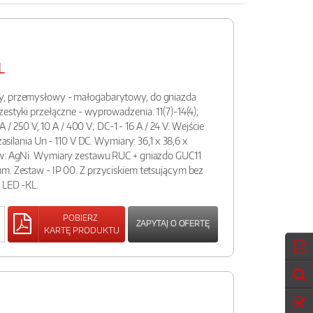
L
y, przemysłowy - małogabarytowy, do gniazda
zestyki przełączne - wyprowadzenia: 11(7)-14(4);
 A / 250 V, 10 A / 400 V; DC-1 - 16 A / 24 V. Wejście
 zasilania Un - 110 V DC. Wymiary: 36,1 x 38,6 x
ów: AgNi. Wymiary zestawu RUC + gniazdo GUC11
m. Zestaw - IP 00. Z przyciskiem tetsującym bez
ą LED -KL.
POBIERZ
ZAPYTAJ O OFERTĘ
KARTĘ PRODUKTU