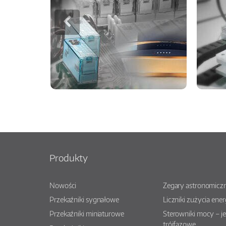
Produkty
Nowości
Zegary astronomiczn
Przekaźniki sygnałowe
Liczniki zużycia ener
Przekaźniki miniaturowe
Sterowniki mocy – j
trójfazowe