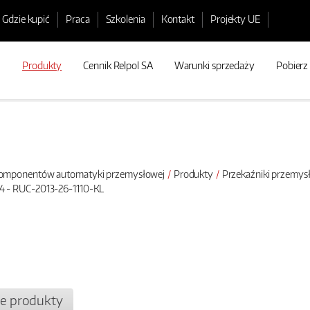
Gdzie kupić
Praca
Szkolenia
Kontakt
Projekty UE
Produkty
Cennik Relpol SA
Warunki sprzedaży
Pobierz
 komponentów automatyki przemysłowej
Produkty
Przekaźniki przemy
4 - RUC-2013-26-1110-KL
e produkty