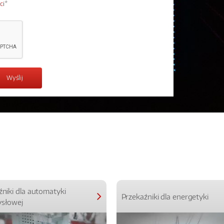
ci
*
źniki dla automatyki
Przekaźniki dla energetyki
słowej