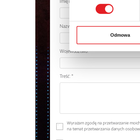
Imię i nazwisko: *
Nazwa firmy:
Odmowa
Województwo:
Treść: *
Wyrażam zgodę na przetwarzanie moich 
na temat przetwarzania danych osobo