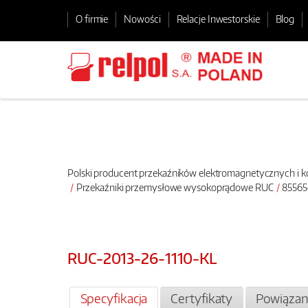
O firmie
Nowości
Relacje Inwestorskie
Blog
Polski producent przekaźników elektromagnetycznych i
Przekaźniki przemysłowe wysokoprądowe RUC
85565
RUC-2013-26-1110-KL
Specyfikacja
Certyfikaty
Powiązan