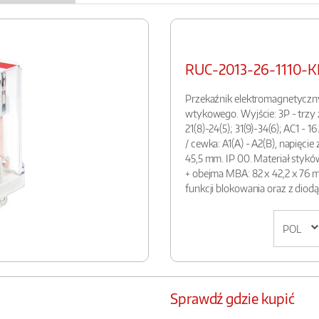
RUC-2013-26-1110-K
Przekaźnik elektromagnetyczn
wtykowego. Wyjście: 3P - trzy 
21(8)-24(5); 31(9)-34(6); AC1 - 16
/ cewka: A1(A) - A2(B), napięcie
45,5 mm. IP 00. Materiał styk
+ obejma MBA: 82 x 42,2 x 76 m
funkcji blokowania oraz z diod
Sprawdź gdzie kupić