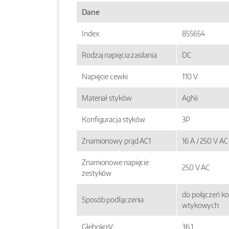
Dane
Index
855654
Rodzaj napięcia zasilania
DC
Napięcie cewki
110 V
Materiał styków
AgNi
Konfiguracja styków
3P
Znamionowy prąd AC1
16 A / 250 V AC
Znamionowe napięcie
250 V AC
zestyków
do połączeń ko
Sposób podłączenia
wtykowych
Głębokość
36,1