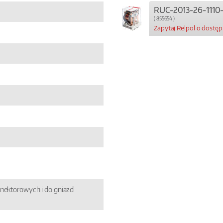
RUC-2013-26-1110
( 855654 )
Zapytaj Relpol o dostę
nektorowych i do gniazd