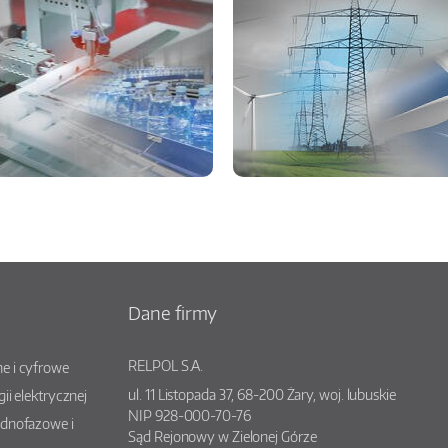
Dane firmy
RELPOL S.A.
e i cyfrowe
ul.
11 Listopada 37
,
68-200
Żary
, woj.
lubuskie
gii elektrycznej
NIP 928-000-70-76
ednofazowe i
Sąd Rejonowy w Zielonej Górze