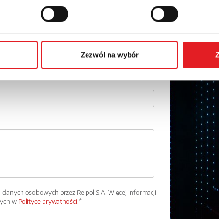
Adres e-mail: *
Numer telefonu:
Zezwól na wybór
Z
danych osobowych przez Relpol S.A. Więcej informacji
wych w
Polityce prywatności.
*