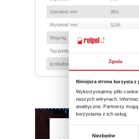
Szerokość mm
38,6
Wysokość mm
52,65
Waga kg
0,08
Typ przekaźnika
RUC
Zgoda
Ip obudowy
IP 00
Niniejsza strona korzysta z
Wykorzystujemy pliki cookie
naszych witrynach. Informacj
analityczne. Partnerzy mogą
korzystania z ich usług.
Zapytaj o
Wybór
Niezbędne
zgody