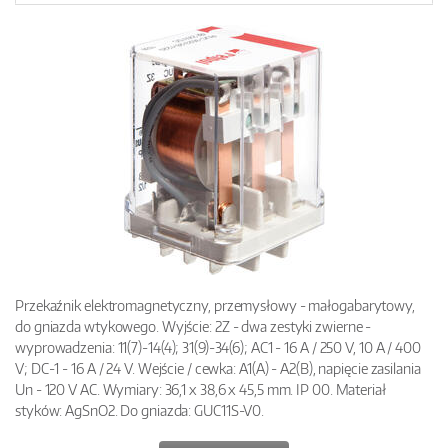
Przekaźnik elektromagnetyczny, przemysłowy - małogabarytowy,
do gniazda wtykowego. Wyjście: 2Z - dwa zestyki zwierne -
wyprowadzenia: 11(7)-14(4); 31(9)-34(6); AC1 - 16 A / 250 V, 10 A / 400
V; DC-1 - 16 A / 24 V. Wejście / cewka: A1(A) - A2(B), napięcie zasilania
Un - 120 V AC. Wymiary: 36,1 x 38,6 x 45,5 mm. IP 00. Materiał
styków: AgSnO2. Do gniazda: GUC11S-V0.