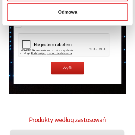
temat przetwarzania danych osobowych w
Polityce
prywatności.
*
Odmowa
Zapoznałem z treścią
Polityki Prywatności
*
Produkty według zastosowań