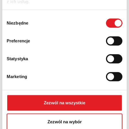
z ich usług.
Nazwa firmy:
Wybór
Niezbędne
zgody
Numer telefonu:
Preferencje
Województwo:
Statystyka
Marketing
Treść: *
Zezwól na wszystkie
Zezwól na wybór
Wyrażam zgodę na przetwarzanie moich danych
osobowych przez Relpol S.A. Więcej informacji na