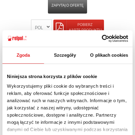
ZAPYTAJ O OFERTĘ
POBIERZ
KARTĘ PRODUKTU
POWRÓT
Zgoda
Szczegóły
O plikach cookies
Niniejsza strona korzysta z plików cookie
Zapytaj o szczegóły oferty
Wykorzystujemy pliki cookie do wybranych treści i
reklam, aby oferować funkcje społecznościowe i
Imię i nazwisko: *
analizować ruch w naszych witrynach. Informacje o tym,
jak korzystać z naszej witryny, udostępniać
społecznościowe, dostępne i analityczne. Partnerzy
Adres e-mail: *
mogą łączyć te informacje z innymi podstawowymi
danymi od Ciebie lub uzyskiwanymi podczas korzystania