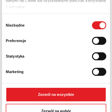
danymi od Ciebie lub uzyskiwanymi podczas korzystania
z ich usług.
Nazwa firmy:
Wybór
Niezbędne
zgody
Numer telefonu:
Preferencje
Statystyka
Województwo:
Marketing
Treść: *
Zezwól na wszystkie
Zezwól na wybór