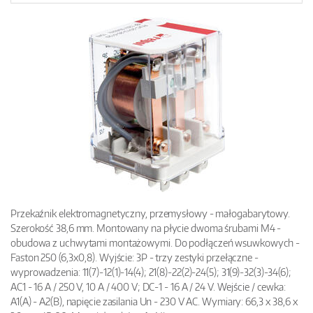
Przekaźnik elektromagnetyczny, przemysłowy - małogabarytowy.
Szerokość 38,6 mm. Montowany na płycie dwoma śrubami M4 -
obudowa z uchwytami montażowymi. Do podłączeń wsuwkowych -
Faston 250 (6,3x0,8). Wyjście: 3P - trzy zestyki przełączne -
wyprowadzenia: 11(7)-12(1)-14(4); 21(8)-22(2)-24(5); 31(9)-32(3)-34(6);
AC1 - 16 A / 250 V, 10 A / 400 V; DC-1 - 16 A / 24 V. Wejście / cewka:
A1(A) - A2(B), napięcie zasilania Un - 230 V AC. Wymiary: 66,3 x 38,6 x