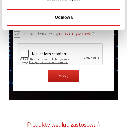
Wyrażam zgodę na przetwarzanie moich danych
osobowych przez Relpol S.A. Więcej informacji na
temat przetwarzania danych osobowych w
Polityce
Odmowa
prywatności.
*
Zapoznałem z treścią
Polityki Prywatności
*
Produkty według zastosowań