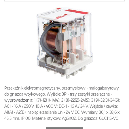
Przekaźnik elektromagnetyczny, przemysłowy - małogabarytowy,
do gniazda wtykowego. Wyjście: 3P - trzy zestyki przełączne -
wyprowadzenia: 11(7)-12(1)-14(4); 21(8)-22(2)-24(5); 31(9)-32(3)-34(6);
AC1 - 16 A / 250 V, 10 A / 400 V; DC-1 - 16 A / 24 V. Wejście / cewka:
A1(A) - A2(B), napięcie zasilania Un - 24 V DC. Wymiary: 36,1 x 38,6 x
45,5 mm. IP 00. Materiał styków: AgSnO2. Do gniazda: GUC11S-V0.