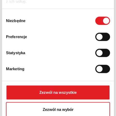
z ich usług.
Nazwa firmy:
Wybór
Niezbędne
zgody
Numer telefonu:
Preferencje
Województwo:
Statystyka
Marketing
Treść: *
Zezwól na wszystkie
Zezwól na wybór
Wyrażam zgodę na przetwarzanie moich danych
osobowych przez Relpol S.A. Więcej informacji na