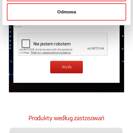
temat przetwarzania danych osobowych w
Polityce
prywatności.
*
Odmowa
Zapoznałem z treścią
Polityki Prywatności
*
Produkty według zastosowań