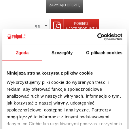
ZAPYTAJ O OFERTĘ
POBIERZ
KARTĘ PRODUKTU
POWRÓT
Zgoda
Szczegóły
O plikach cookies
Niniejsza strona korzysta z plików cookie
Zapytaj o szczegóły oferty
Wykorzystujemy pliki cookie do wybranych treści i
reklam, aby oferować funkcje społecznościowe i
Imię i nazwisko: *
analizować ruch w naszych witrynach. Informacje o tym,
jak korzystać z naszej witryny, udostępniać
społecznościowe, dostępne i analityczne. Partnerzy
Adres e-mail: *
mogą łączyć te informacje z innymi podstawowymi
danymi od Ciebie lub uzyskiwanymi podczas korzystania