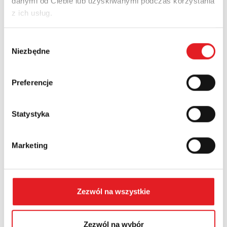
danymi od Ciebie lub uzyskiwanymi podczas korzystania
z ich usług.
Nazwa firmy:
Wybór
Niezbędne
zgody
Numer telefonu:
Preferencje
Statystyka
Województwo:
Marketing
Treść: *
Zezwól na wszystkie
Zezwól na wybór