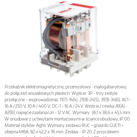
Przekaźnik elektromagnetyczny, przemysłowy - małogabarytowy,
do połączeń wsuwkowych płaskich. Wyjście: 3P - trzy zestyki
przełączne - wyprowadzenia: 11(7)-14(4); 21(8)-24(5); 31(9)-34(6); AC1 -
16 A / 250 V, 10 A / 400 V; DC-1 - 16 A / 24 V. Wejście / cewka: A1(A) -
A2(B), napięcie zasilania Un - 12 V AC. Wymiary: 36,1 x 38,6 x 45,5 mm.
W onudowie z uchwytami montażowymi w ściance obudowy, IP 00.
Materiał styków: AgNi. Wymiary zestawu RUC + gniazdo GUC11 +
obejma MBA: 82 x 42,2 x 76 mm. Zestaw - IP 20. Z przyciskiem