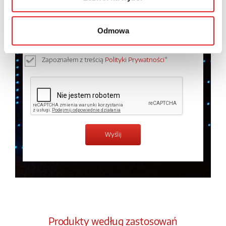
Wyrażam zgodę na przetwarzanie moich danych
osobowych przez Relpol S.A. Więcej informacji na
temat przetwarzania danych osobowych w
Polityce
Odmowa
prywatności.
*
Zapoznałem z treścią
Polityki Prywatności
*
Produkty według zastosowań