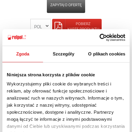
ZAPYTAJ O OFERTĘ
POBIERZ
KARTĘ PRODUKTU
POWRÓT
Zgoda
Szczegóły
O plikach cookies
Niniejsza strona korzysta z plików cookie
Zapytaj o szczegóły oferty
Wykorzystujemy pliki cookie do wybranych treści i
reklam, aby oferować funkcje społecznościowe i
Imię i nazwisko: *
analizować ruch w naszych witrynach. Informacje o tym,
jak korzystać z naszej witryny, udostępniać
społecznościowe, dostępne i analityczne. Partnerzy
Adres e-mail: *
mogą łączyć te informacje z innymi podstawowymi
danymi od Ciebie lub uzyskiwanymi podczas korzystania