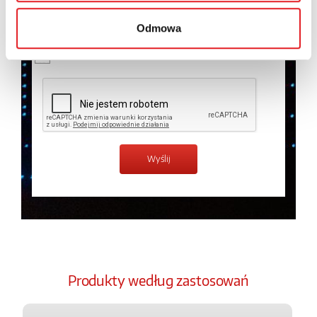
temat przetwarzania danych osobowych w
Polityce
prywatności.
*
Odmowa
Zapoznałem z treścią
Polityki Prywatności
*
Produkty według zastosowań