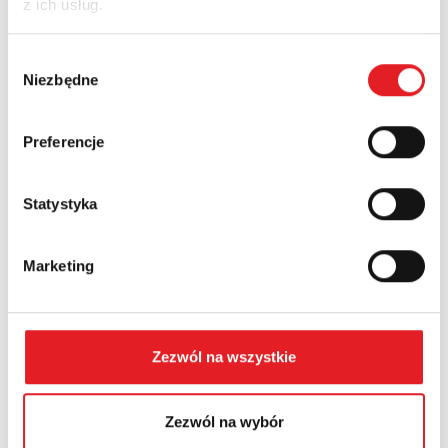
z ich usług.
Nazwa firmy:
Wybór
Niezbędne
zgody
Numer telefonu:
Preferencje
Województwo:
Statystyka
Marketing
Treść: *
Zezwól na wszystkie
Zezwól na wybór
Wyrażam zgodę na przetwarzanie moich danych
osobowych przez Relpol S.A. Więcej informacji na