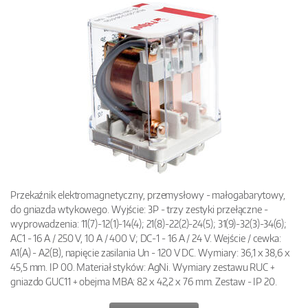
Przekaźnik elektromagnetyczny, przemysłowy - małogabarytowy,
do gniazda wtykowego. Wyjście: 3P - trzy zestyki przełączne -
wyprowadzenia: 11(7)-12(1)-14(4); 21(8)-22(2)-24(5); 31(9)-32(3)-34(6);
AC1 - 16 A / 250 V, 10 A / 400 V; DC-1 - 16 A / 24 V. Wejście / cewka:
A1(A) - A2(B), napięcie zasilania Un - 120 V DC. Wymiary: 36,1 x 38,6 x
45,5 mm. IP 00. Materiał styków: AgNi. Wymiary zestawu RUC +
gniazdo GUC11 + obejma MBA: 82 x 42,2 x 76 mm. Zestaw - IP 20.