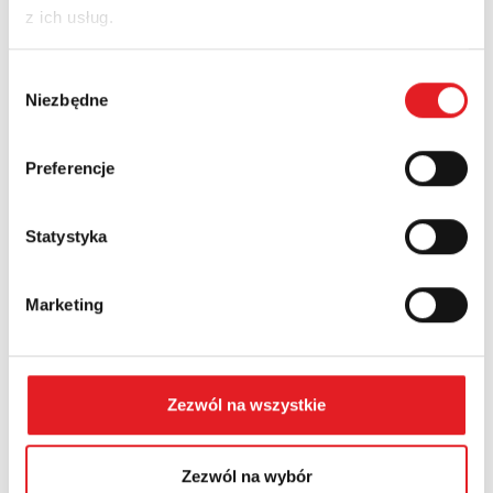
z ich usług.
Nazwa firmy:
Wybór
Niezbędne
zgody
Numer telefonu:
Preferencje
Statystyka
Województwo:
Marketing
Treść: *
Zezwól na wszystkie
Zezwól na wybór
Wyrażam zgodę na przetwarzanie moich danych