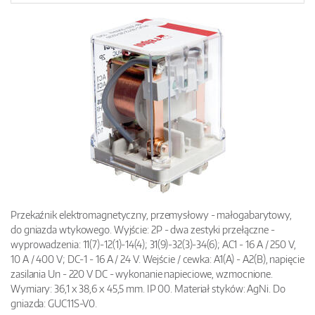
Przekaźnik elektromagnetyczny, przemysłowy - małogabarytowy,
do gniazda wtykowego. Wyjście: 2P - dwa zestyki przełączne -
wyprowadzenia: 11(7)-12(1)-14(4); 31(9)-32(3)-34(6); AC1 - 16 A / 250 V,
10 A / 400 V; DC-1 - 16 A / 24 V. Wejście / cewka: A1(A) - A2(B), napięcie
zasilania Un - 220 V DC - wykonanie napieciowe, wzmocnione.
Wymiary: 36,1 x 38,6 x 45,5 mm. IP 00. Materiał styków: AgNi. Do
gniazda: GUC11S-V0.