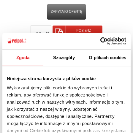
ZAPYTAJ O OFERTĘ
POBIERZ
KARTĘ PRODUKTU
POWRÓT
Zgoda
Szczegóły
O plikach cookies
Niniejsza strona korzysta z plików cookie
Wykorzystujemy pliki cookie do wybranych treści i
Zapytaj o szczegóły oferty
reklam, aby oferować funkcje społecznościowe i
analizować ruch w naszych witrynach. Informacje o tym,
Imię i nazwisko: *
jak korzystać z naszej witryny, udostępniać
społecznościowe, dostępne i analityczne. Partnerzy
mogą łączyć te informacje z innymi podstawowymi
Adres e-mail: *
danymi od Ciebie lub uzyskiwanymi podczas korzystania