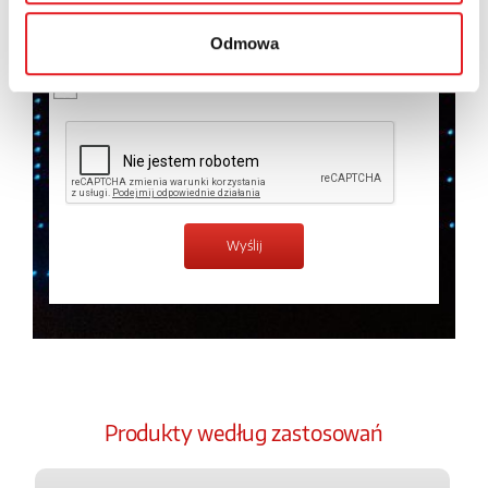
temat przetwarzania danych osobowych w
Polityce
prywatności.
*
Odmowa
Zapoznałem z treścią
Polityki Prywatności
*
Produkty według zastosowań