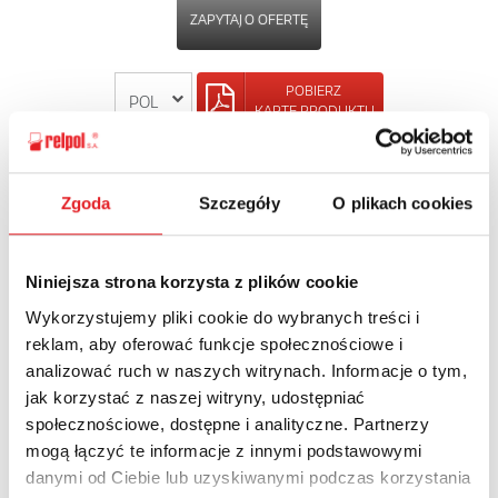
ZAPYTAJ O OFERTĘ
POBIERZ
KARTĘ PRODUKTU
POWRÓT
Zgoda
Szczegóły
O plikach cookies
Niniejsza strona korzysta z plików cookie
Zapytaj o szczegóły oferty
Wykorzystujemy pliki cookie do wybranych treści i
reklam, aby oferować funkcje społecznościowe i
Imię i nazwisko: *
analizować ruch w naszych witrynach. Informacje o tym,
jak korzystać z naszej witryny, udostępniać
społecznościowe, dostępne i analityczne. Partnerzy
Adres e-mail: *
mogą łączyć te informacje z innymi podstawowymi
danymi od Ciebie lub uzyskiwanymi podczas korzystania