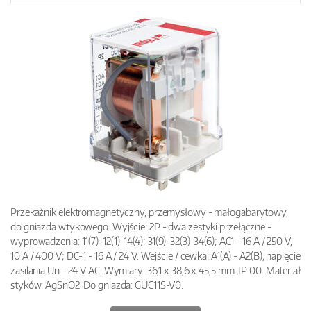
Przekaźnik elektromagnetyczny, przemysłowy - małogabarytowy,
do gniazda wtykowego. Wyjście: 2P - dwa zestyki przełączne -
wyprowadzenia: 11(7)-12(1)-14(4); 31(9)-32(3)-34(6); AC1 - 16 A / 250 V,
10 A / 400 V; DC-1 - 16 A / 24 V. Wejście / cewka: A1(A) - A2(B), napięcie
zasilania Un - 24 V AC. Wymiary: 36,1 x 38,6 x 45,5 mm. IP 00. Materiał
styków: AgSnO2. Do gniazda: GUC11S-V0.