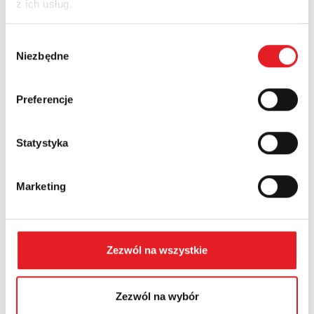
z ich usług.
Nazwa firmy:
Wybór
Niezbędne
zgody
Numer telefonu:
Preferencje
Województwo:
Statystyka
Marketing
Treść: *
Zezwól na wszystkie
Zezwól na wybór
Wyrażam zgodę na przetwarzanie moich danych
osobowych przez Relpol S.A. Więcej informacji na