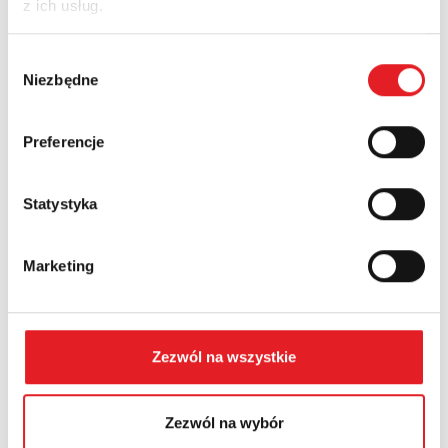
z ich usług.
Nazwa firmy:
Wybór
Niezbędne
zgody
Numer telefonu:
Preferencje
Województwo:
Statystyka
Marketing
Treść: *
Zezwól na wszystkie
Zezwól na wybór
Wyrażam zgodę na przetwarzanie moich danych
osobowych przez Relpol S.A. Więcej informacji na