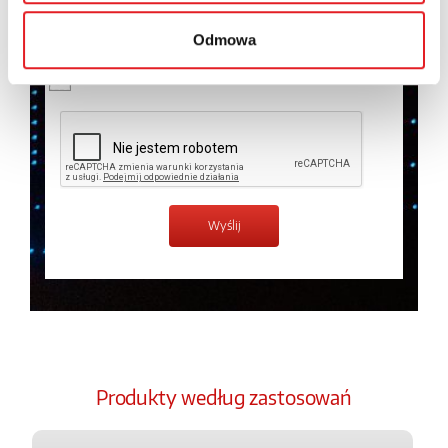
temat przetwarzania danych osobowych w
Polityce
prywatności.
*
Odmowa
Zapoznałem z treścią
Polityki Prywatności
*
Produkty według zastosowań