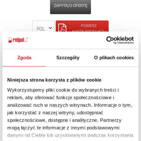
ZAPYTAJ O OFERTĘ
POBIERZ
KARTĘ PRODUKTU
POWRÓT
Zgoda
Szczegóły
O plikach cookies
Niniejsza strona korzysta z plików cookie
Zapytaj o szczegóły oferty
Wykorzystujemy pliki cookie do wybranych treści i
reklam, aby oferować funkcje społecznościowe i
Imię i nazwisko: *
analizować ruch w naszych witrynach. Informacje o tym,
jak korzystać z naszej witryny, udostępniać
społecznościowe, dostępne i analityczne. Partnerzy
Adres e-mail: *
mogą łączyć te informacje z innymi podstawowymi
danymi od Ciebie lub uzyskiwanymi podczas korzystania