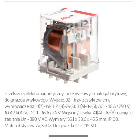
Przekaźnik elektromagnetyczny, przemysłowy - małogabarytowy,
do gniazda wtykowego. Wyjście: 3Z - trzy zestyki zwierne -
wyprowadzenia: 11(7)-14(4); 21(8)-24(5); 31(9)-34(6); AC1 - 16 A / 250 V,
10 A / 400 V; DC-1 - 16 A / 24 V. Wejście / cewka: A1(A) - A2(B), napięcie
zasilania Un - 380 V AC. Wymiary: 36,1 x 38,6 x 45,5 mm. IP 00.
Materiał styków: AgSnO2. Do gniazda: GUC11S-V0.