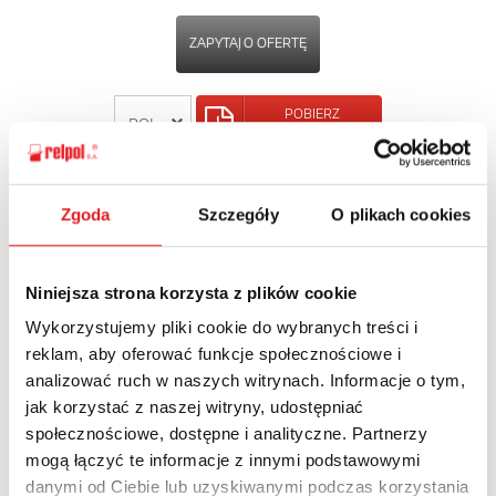
ZAPYTAJ O OFERTĘ
POBIERZ
KARTĘ PRODUKTU
POWRÓT
Zgoda
Szczegóły
O plikach cookies
Niniejsza strona korzysta z plików cookie
Wykorzystujemy pliki cookie do wybranych treści i
Zapytaj o szczegóły oferty
reklam, aby oferować funkcje społecznościowe i
analizować ruch w naszych witrynach. Informacje o tym,
Imię i nazwisko: *
jak korzystać z naszej witryny, udostępniać
społecznościowe, dostępne i analityczne. Partnerzy
mogą łączyć te informacje z innymi podstawowymi
Adres e-mail: *
danymi od Ciebie lub uzyskiwanymi podczas korzystania