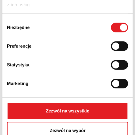
z ich usług.
Nazwa firmy:
Wybór
Niezbędne
zgody
Numer telefonu:
Preferencje
Statystyka
Województwo:
Marketing
Treść: *
Zezwól na wszystkie
Zezwól na wybór
Wyrażam zgodę na przetwarzanie moich danych