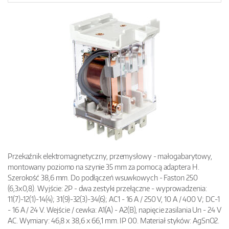
Przekaźnik elektromagnetyczny, przemysłowy - małogabarytowy,
montowany poziomo na szynie 35 mm za pomocą adaptera H.
Szerokość 38,6 mm. Do podłączeń wsuwkowych - Faston 250
(6,3x0,8). Wyjście: 2P - dwa zestyki przełączne - wyprowadzenia:
11(7)-12(1)-14(4); 31(9)-32(3)-34(6); AC1 - 16 A / 250 V, 10 A / 400 V; DC-1
- 16 A / 24 V. Wejście / cewka: A1(A) - A2(B), napięcie zasilania Un - 24 V
AC. Wymiary: 46,8 x 38,6 x 66,1 mm. IP 00. Materiał styków: AgSnO2.