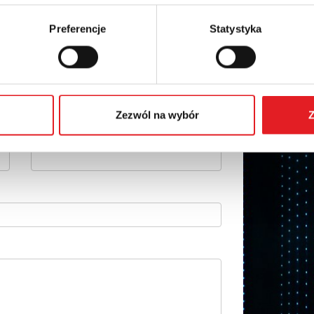
Preferencje
Statystyka
 szczegóły oferty
Adres e-mail: *
Zezwól na wybór
Z
Numer telefonu: