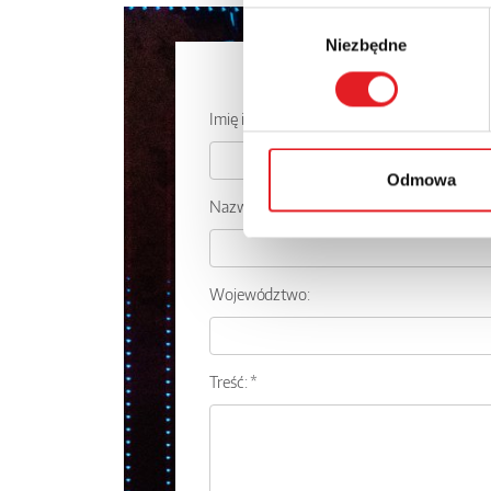
Wybór
Niezbędne
zgody
Zapytaj o
Imię i nazwisko: *
Odmowa
Nazwa firmy:
Województwo:
Treść: *