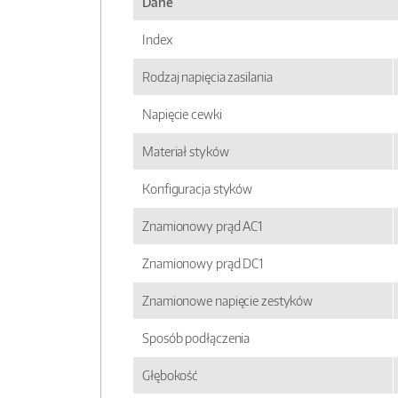
Dane
Index
Rodzaj napięcia zasilania
Napięcie cewki
Materiał styków
Konfiguracja styków
Znamionowy prąd AC1
Znamionowy prąd DC1
Znamionowe napięcie zestyków
Sposób podłączenia
Głębokość