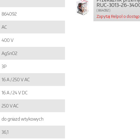
RUC-3013-26-340
( 864092 )
864092
Zapytaj Relpol o dostę
AC
400 V
AgSnO2
3P
16 A / 250 V AC
16 A / 24 V DC
250 V AC
do gniazd wtykowych
36,1