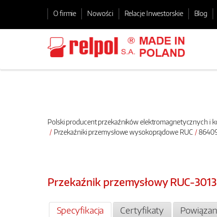
O firmie
Nowości
Relacje Inwestorskie
Blog
Polski producent przekaźników elektromagnetycznych i
Przekaźniki przemysłowe wysokoprądowe RUC
86409
Przekaźnik przemysłowy RUC-301
Specyfikacja
Certyfikaty
Powiązan