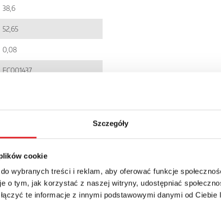
38,6
52,65
0,08
EC001437
5900005249969
RUC
Szczegóły
IP 00
90.48zł + 23% VAT
 plików cookie
 do wybranych treści i reklam, aby oferować funkcje społecznoś
e o tym, jak korzystać z naszej witryny, udostępniać społeczno
 łączyć te informacje z innymi podstawowymi danymi od Ciebie