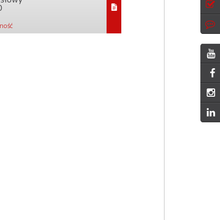
0
pność