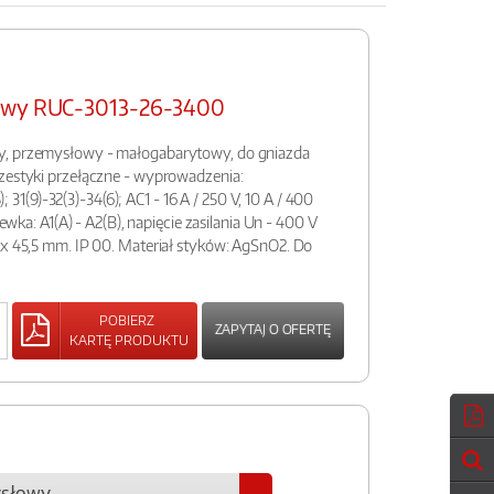
łowy RUC-3013-26-3400
y, przemysłowy - małogabarytowy, do gniazda
 zestyki przełączne - wyprowadzenia:
5); 31(9)-32(3)-34(6); AC1 - 16 A / 250 V, 10 A / 400
cewka: A1(A) - A2(B), napięcie zasilania Un - 400 V
 x 45,5 mm. IP 00. Materiał styków: AgSnO2. Do
POBIERZ
ZAPYTAJ O OFERTĘ
KARTĘ PRODUKTU
ysłowy