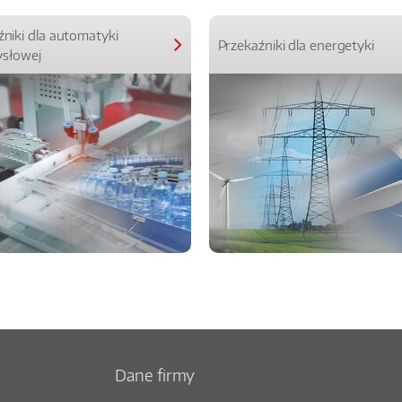
źniki dla automatyki
Przekaźniki dla energetyki
słowej
Dane firmy