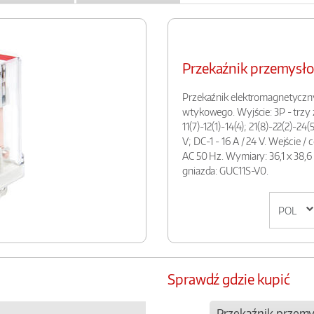
Przekaźnik przemys
Przekaźnik elektromagnetyczn
wtykowego. Wyjście: 3P - trzy
11(7)-12(1)-14(4); 21(8)-22(2)-24(
V; DC-1 - 16 A / 24 V. Wejście / 
AC 50 Hz. Wymiary: 36,1 x 38,6
gniazda: GUC11S-V0.
Sprawdź gdzie kupić
Przekaźnik przem