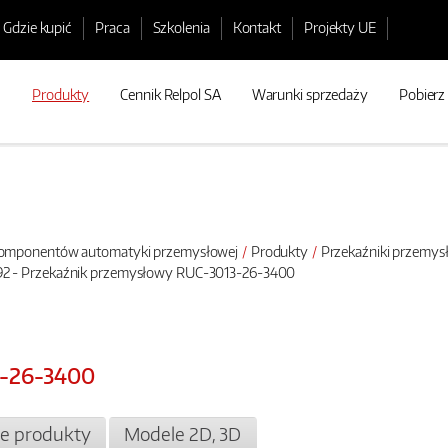
Gdzie kupić
Praca
Szkolenia
Kontakt
Projekty UE
Produkty
Cennik Relpol SA
Warunki sprzedaży
Pobierz
 komponentów automatyki przemysłowej
Produkty
Przekaźniki przemy
2 - Przekaźnik przemysłowy RUC-3013-26-3400
3-26-3400
e produkty
Modele 2D, 3D