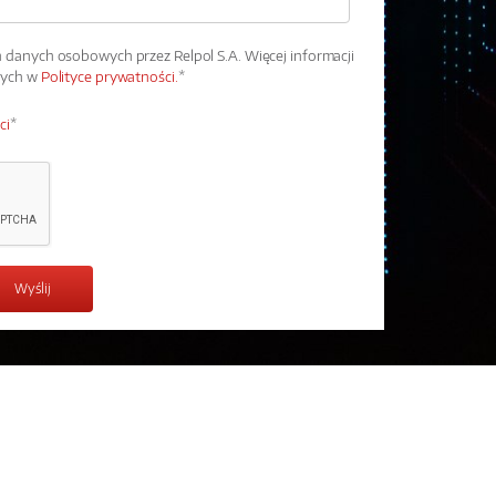
danych osobowych przez Relpol S.A. Więcej informacji
wych w
Polityce prywatności.
*
ci
*