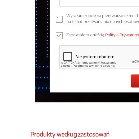
Wyrażam zgodę na przetwarzanie moich 
na temat przetwarzania danych osobo
Zapoznałem z treścią
Polityki Prywatnoś
Produkty według zastosowań