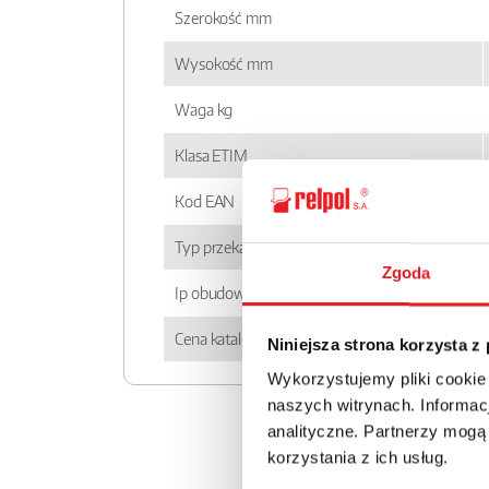
Szerokość mm
Wysokość mm
Waga kg
Klasa ETIM
Kod EAN
Typ przekaźnika
Zgoda
Ip obudowy
Cena katalogowa
Niniejsza strona korzysta z
Wykorzystujemy pliki cookie
naszych witrynach. Informacj
analityczne. Partnerzy mogą
korzystania z ich usług.