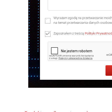
Wyrażam zgodę na przetwarzanie moich 
na temat przetwarzania danych osobo
Zapoznałem z treścią
Polityki Prywatnoś