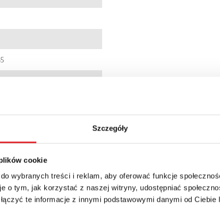
85
01437
0005249518
Szczegóły
0
 plików cookie
9zł + 23% VAT
 do wybranych treści i reklam, aby oferować funkcje społecznoś
e o tym, jak korzystać z naszej witryny, udostępniać społeczno
 łączyć te informacje z innymi podstawowymi danymi od Ciebie