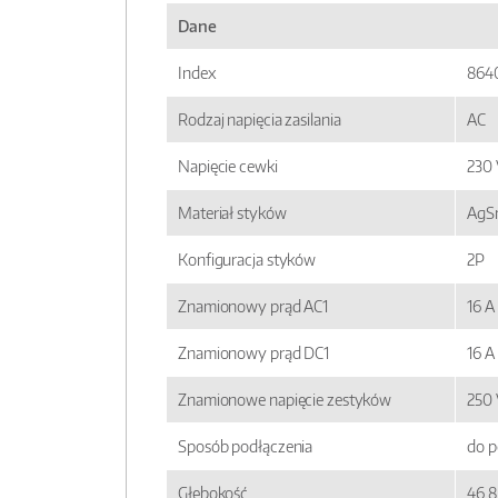
Dane
Index
864
Rodzaj napięcia zasilania
AC
Napięcie cewki
230 
Materiał styków
AgS
Konfiguracja styków
2P
Znamionowy prąd AC1
16 A
Znamionowy prąd DC1
16 A
Znamionowe napięcie zestyków
250 
Sposób podłączenia
do p
Głębokość
46,8