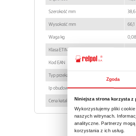
Szerokość mm
38,6
Wysokość mm
66,1
Waga kg
0,0
Klasa ETIM
EC0
Kod EAN
590
Typ przekaźnika
RUC
Zgoda
Ip obudowy
IP 0
Niniejsza strona korzysta z
Cena katalogowa
61.0
Wykorzystujemy pliki cookie
naszych witrynach. Informacj
analityczne. Partnerzy mogą
korzystania z ich usług.