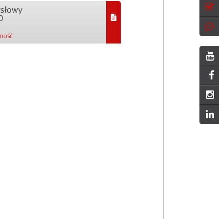
ysłowy
0
pność