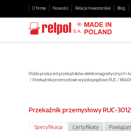
O firmie
Nowości
Relacje Inwestorskie
Blog
Polski producent przekaźników elektromagnetycznych i
Przekaźniki przemysłowe wysokoprądowe RUC
86408
Przekaźnik przemysłowy RUC-301
Specyfikacja
Certyfikaty
Powiązan