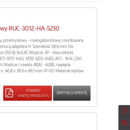
łowy RUC-3012-HA-5230
ny, przemysłowy - małogabarytowy, montowany
omocą adaptera H. Szerokość 38,6 mm. Do
 250 (6,3x0,8). Wyjście: 2P - dwa zestyki
)-12(1)-14(4); 31(9)-32(3)-34(6); AC1 - 16 A / 250
 V. Wejście / cewka: A1(A) - A2(B), napięcie
y: 46,8 x 38,6 x 66,1 mm. IP 00. Materiał styków:
POBIERZ
ZAPYTAJ O OFERTĘ
KARTĘ PRODUKTU