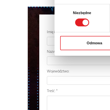
Wybór
Niezbędne
zgody
Zapytaj o
Imię i nazwisko: *
Odmowa
Nazwa firmy:
Województwo:
Treść: *