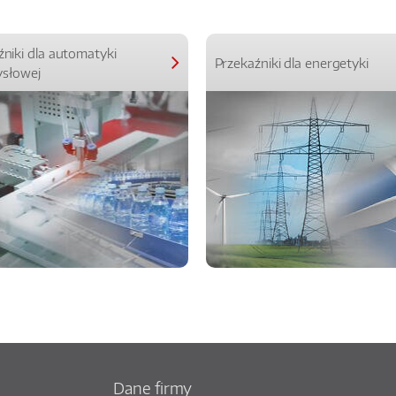
źniki dla automatyki
Przekaźniki dla energetyki
słowej
Dane firmy