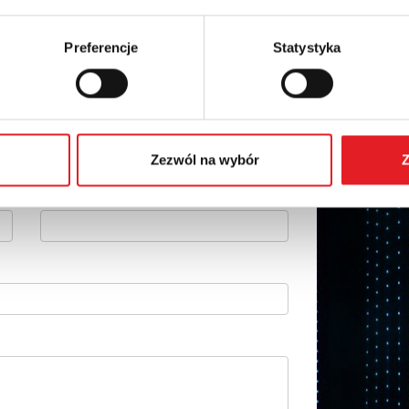
Preferencje
Statystyka
 szczegóły oferty
Adres e-mail: *
Zezwól na wybór
Z
Numer telefonu: