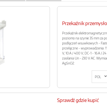
Przekaźnik przemys
Przekaźnik elektromagnetycz
poziomo na szynie 35 mm za p
podłączeń wsuwkowych - Faston
przełączne - wyprowadzenia: 11(7
V, 10 A / 400 V; DC-1 - 16 A / 24
zasilania Un - 230 V AC. Wymiar
AgSnO2.
Sprawdź gdzie kupić