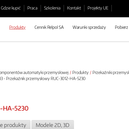
Gdzie kupić
Praca
Szkolenia
Kontakt
Projekty UE
Produkty
Cennik Relpol SA
Warunki sprzedaży
Pobierz
 komponentów automatyki przemysłowej
Produkty
Przekaźniki przemy
3 - Przekaźnik przemysłowy RUC-3012-HA-5230
2-HA-5230
e produkty
Modele 2D, 3D