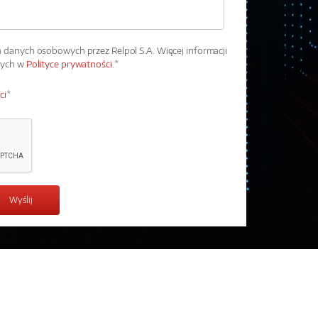
danych osobowych przez Relpol S.A. Więcej informacji
wych w
Polityce prywatności.
*
ci
*