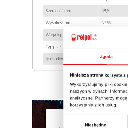
Szerokość mm
38,6
Wysokość mm
52,65
Waga kg
0,08
Typ przekaźnika
RUC
Zgoda
Ip obudowy
IP 00
Niniejsza strona korzysta z
Wykorzystujemy pliki cookie
naszych witrynach. Informacj
analityczne. Partnerzy mogą
korzystania z ich usług.
Zapytaj o
Wybór
Niezbędne
zgody