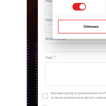
Imię i nazwisko: *
Nazwa firmy:
Odmowa
Województwo:
Treść: *
Wyrażam zgodę na przetwarzanie moich 
na temat przetwarzania danych osobo