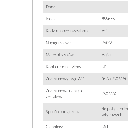
Dane
Index
855676
Rodzaj napięcia zasilania
AC
Napięcie cewki
240 V
Materiał styków
AgNi
Konfiguracja styków
3P
Znamionowy prąd AC1
16 A / 250 V AC
Znamionowe napięcie
250 V AC
zestyków
do połączeń ko
Sposób podłączenia
wtykowych
Głębokość
36,1