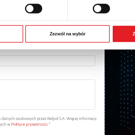
Adres e-mail: *
Numer telefonu:
Zezwól na wybór
Z
danych osobowych przez Relpol S.A. Więcej informacji
wych w
Polityce prywatności.
*