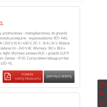
KL
y, przemysłowy - małogabarytowy, do gniazda
zestyki przełączne - wyprowadzenia: 11(7)-14(4);
 A / 250 V, 10 A / 400 V; DC-1 - 16 A / 24 V. Wejście
 zasilania Un - 240 V AC. Wymiary: 36,1 x 38,6 x
ów: AgNi. Wymiary zestawu RUC + gniazdo GUC11
m. Zestaw - IP 20. Z przyciskiem tetsującym bez
ą LED -KL.
POBIERZ
ZAPYTAJ O OFERTĘ
KARTĘ PRODUKTU