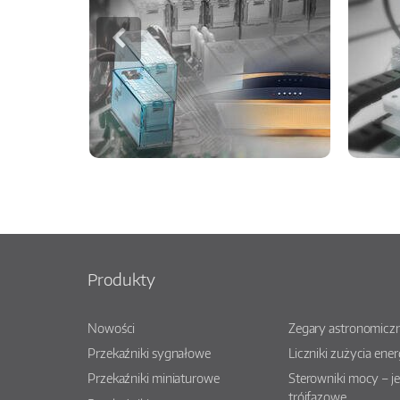
Produkty
Nowości
Zegary astronomiczn
Przekaźniki sygnałowe
Liczniki zużycia ener
Przekaźniki miniaturowe
Sterowniki mocy – j
trójfazowe