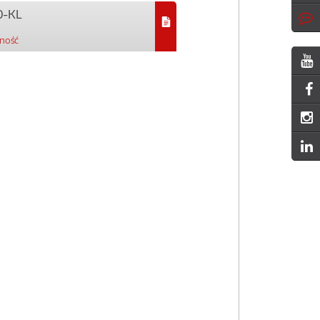
0-KL
pność