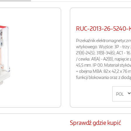
RUC-2013-26-5240-
Przekaźnik elektromagnetyczn
wtykowego. Wyjście: 3P - trzy 
21(8)-24(5); 31(9)-34(6); AC1 - 16
/ cewka: A1(A) - A2(B), napięcie
45,5 mm. IP 00. Materiał styk
+ obejma MBA: 82 x 42,2 x 76 m
funkcji blokowania oraz z diod
Sprawdź gdzie kupić