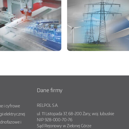
Dane firmy
RELPOL S.A.
e i cyfrowe
ul.
11 Listopada 37
,
68-200
Żary
, woj.
lubuskie
gii elektrycznej
NIP 928-000-70-76
ednofazowe i
Sąd Rejonowy w Zielonej Górze