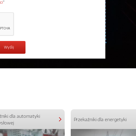
ci
*
źniki dla automatyki
Przekaźniki dla energetyki
słowej