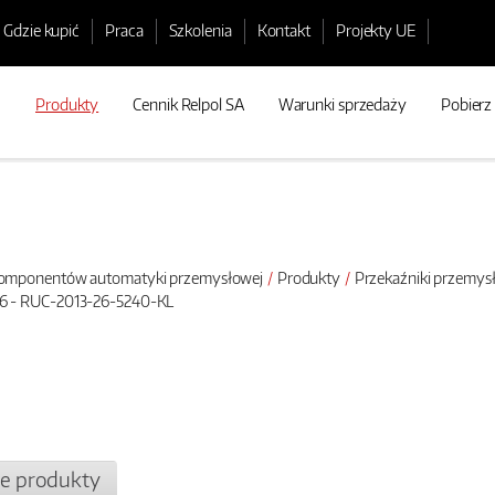
Gdzie kupić
Praca
Szkolenia
Kontakt
Projekty UE
Produkty
Cennik Relpol SA
Warunki sprzedaży
Pobierz
 komponentów automatyki przemysłowej
Produkty
Przekaźniki przemy
6 - RUC-2013-26-5240-KL
e produkty