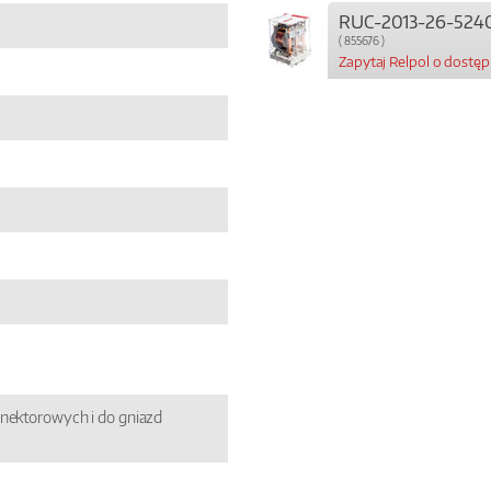
RUC-2013-26-524
( 855676 )
Zapytaj Relpol o dostę
nektorowych i do gniazd