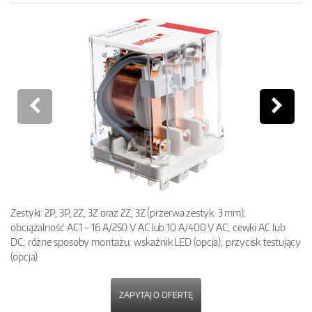
Zestyki: 2P, 3P, 2Z, 3Z oraz 2Z, 3Z (przerwa zestyk. 3 mm);
obciążalność AC1 – 16 A/250 V AC lub 10 A/400 V AC; cewki AC lub
DC; różne sposoby montażu; wskaźnik LED (opcja); przycisk testujący
(opcja)
ZAPYTAJ O OFERTĘ