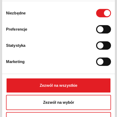
Wybór
Niezbędne
zgody
Numer telefonu:
Preferencje
Województwo:
Statystyka
Treść: *
Marketing
Zezwól na wszystkie
Wyrażam zgodę na przetwarzanie moich danych
Zezwól na wybór
osobowych przez Relpol S.A. Więcej informacji na temat
przetwarzania danych osobowych w
Polityce prywatności.
*