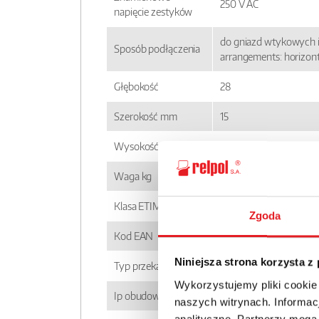
250 V AC
napięcie zestyków
do gniazd wtykowych i
Sposób podłączenia
arrangements: horizont
Głębokość
28
Szerokość mm
15
Wysokość mm
5
Waga kg
0,006
Klasa ETIM
EC001437
Zgoda
Kod EAN
5900005257209
Niniejsza strona korzysta z
Typ przekaźnika
RM699BH
Wykorzystujemy pliki cookie
Ip obudowy
IP 67
naszych witrynach. Informacj
analityczne. Partnerzy mogą