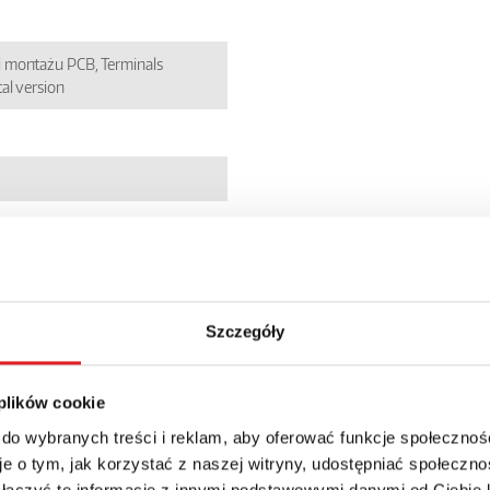
 montażu PCB, Terminals
al version
Szczegóły
 plików cookie
 do wybranych treści i reklam, aby oferować funkcje społecznoś
e o tym, jak korzystać z naszej witryny, udostępniać społeczno
 łączyć te informacje z innymi podstawowymi danymi od Ciebie