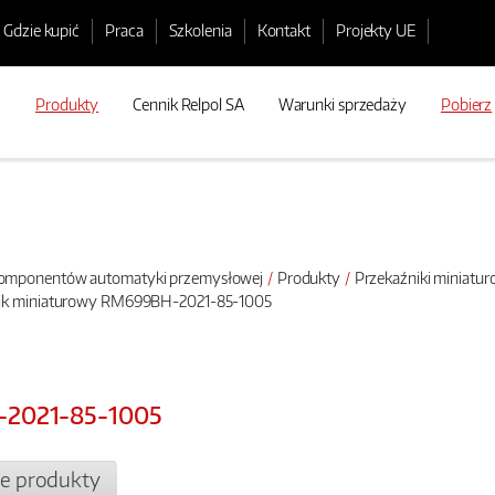
Gdzie kupić
Praca
Szkolenia
Kontakt
Projekty UE
Produkty
Cennik Relpol SA
Warunki sprzedaży
Pobierz
 komponentów automatyki przemysłowej
Produkty
Przekaźniki miniatu
nik miniaturowy RM699BH-2021-85-1005
-2021-85-1005
e produkty