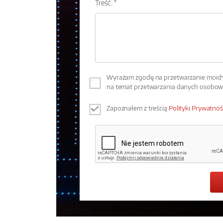
Treść: *
Wyrażam zgodę na przetwarzanie moich 
na temat przetwarzania danych osobo
Zapoznałem z treścią
Polityki Prywatnoś