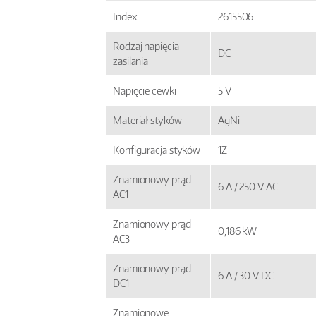
Index
2615506
Rodzaj napięcia
DC
zasilania
Napięcie cewki
5 V
Materiał styków
AgNi
Konfiguracja styków
1Z
Znamionowy prąd
6 A / 250 V AC
AC1
Znamionowy prąd
0,186 kW
AC3
Znamionowy prąd
6 A / 30 V DC
DC1
Znamionowe