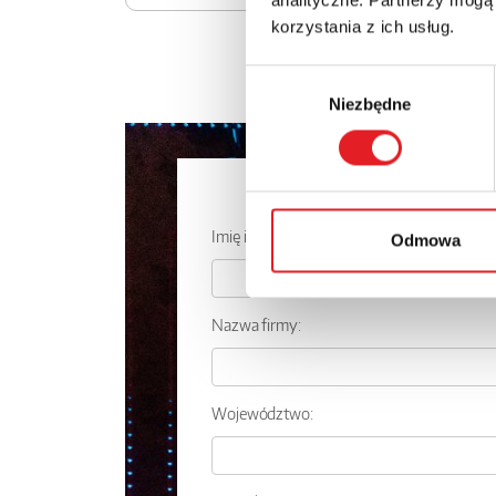
korzystania z ich usług.
Wybór
Niezbędne
zgody
Zapytaj o
Imię i nazwisko: *
Odmowa
Nazwa firmy:
Województwo: