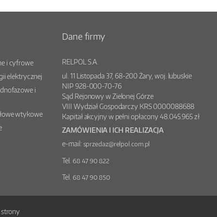
Dane firmy
RELPOL S.A.
e i cyfrowe
ul.
11 Listopada 37
,
68-200
Żary
, woj.
lubuskie
gii elektrycznej
NIP 928-000-70-76
ednofazowe i
Sąd Rejonowy w Zielonej Górze
VIII Wydział Gospodarczy KRS 0000088688
słowe wtykowe
Kapitał akcyjny w pełni opłacony 48.045.965 zł
e
ZAMÓWIENIA I ICH REALIZACJA
e-mail:
sprzedaz@relpol.com.pl
Tel.
68 47 90 822
Tel.
68 47 90 850
strony