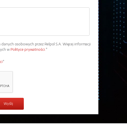
danych osobowych przez Relpol S.A. Więcej informacji
wych w
Polityce prywatności.
*
ci
*