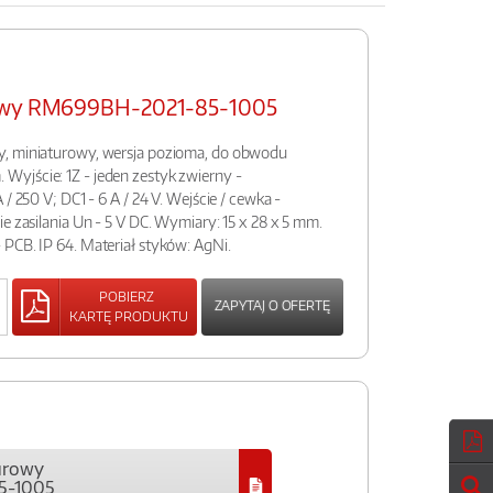
rowy RM699BH-2021-85-1005
y, miniaturowy, wersja pozioma, do obwodu
yjście: 1Z - jeden zestyk zwierny -
/ 250 V; DC1 - 6 A / 24 V. Wejście / cewka -
e zasilania Un - 5 V DC. Wymiary: 15 x 28 x 5 mm.
PCB. IP 64. Materiał styków: AgNi.
POBIERZ
ZAPYTAJ O OFERTĘ
KARTĘ PRODUKTU
urowy
5-1005