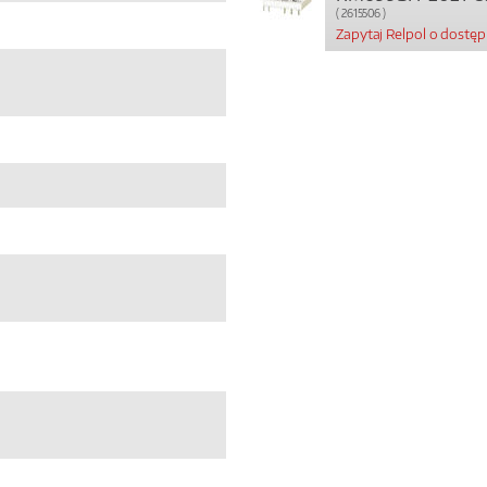
( 2615506 )
Zapytaj Relpol o dostę