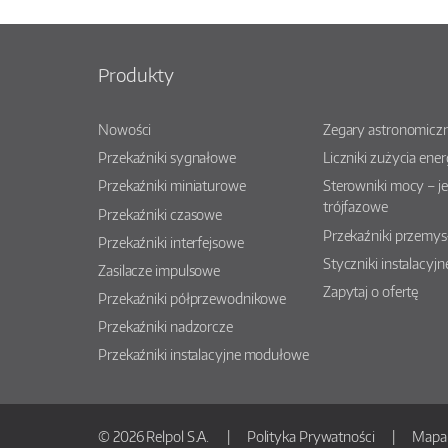
Produkty
Nowości
Zegary astronomiczn
Przekaźniki sygnałowe
Liczniki zużycia ener
Przekaźniki miniaturowe
Sterowniki mocy – j
trójfazowe
Przekaźniki czasowe
Przekaźniki przemy
Przekaźniki interfejsowe
Styczniki instalacyjn
Zasilacze impulsowe
Zapytaj o ofertę
Przekaźniki półprzewodnikowe
Przekaźniki nadzorcze
Przekaźniki instalacyjne modułowe
© 2026 Relpol S.A.
Polityka Prywatności
Mapa 