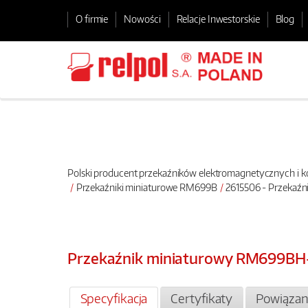
O firmie
Nowości
Relacje Inwestorskie
Blog
Polski producent przekaźników elektromagnetycznych i
Przekaźniki miniaturowe RM699B
2615506 - Przekaź
Przekaźnik miniaturowy RM699BH
Specyfikacja
Certyfikaty
Powiązan