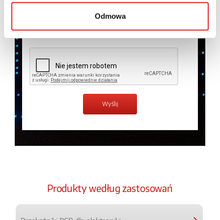
temat przetwarzania danych osobowych w
Polityce
prywatności.
*
Odmowa
Zapoznałem z treścią
Polityki Prywatności
*
Produkty według zastosowań