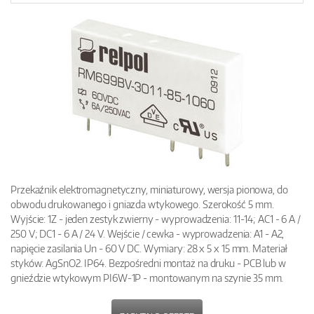
Przekaźnik elektromagnetyczny, miniaturowy, wersja pionowa, do
obwodu drukowanego i gniazda wtykowego. Szerokość 5 mm.
Wyjście: 1Z - jeden zestyk zwierny - wyprowadzenia: 11-14; AC1 - 6 A /
250 V; DC1 - 6 A / 24 V. Wejście / cewka - wyprowadzenia: A1 - A2,
napięcie zasilania Un - 60 V DC. Wymiary: 28 x 5 x 15 mm. Materiał
styków: AgSnO2. IP64. Bezpośredni montaż na druku - PCB lub w
gnieździe wtykowym PI6W-1P - montowanym na szynie 35 mm.