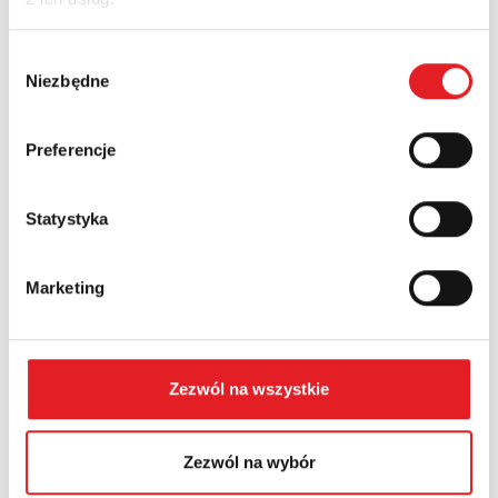
Nazwa firmy:
Wybór
Niezbędne
zgody
Numer telefonu:
Preferencje
Województwo:
Statystyka
Marketing
Treść: *
Zezwól na wszystkie
Wyrażam zgodę na przetwarzanie moich danych
Zezwól na wybór
osobowych przez Relpol S.A. Więcej informacji na