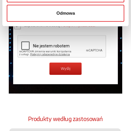
osobowych przez Relpol S.A. Więcej informacji na
temat przetwarzania danych osobowych w
Polityce
prywatności.
*
Odmowa
Zapoznałem z treścią
Polityki Prywatności
*
Produkty według zastosowań