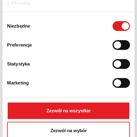
z ich usług.
Nazwa firmy:
Wybór
Niezbędne
zgody
Numer telefonu:
Preferencje
Województwo:
Statystyka
Marketing
Treść: *
Zezwól na wszystkie
Zezwól na wybór
Wyrażam zgodę na przetwarzanie moich danych