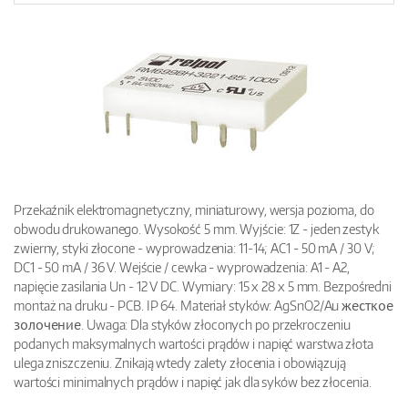
Przekaźnik elektromagnetyczny, miniaturowy, wersja pozioma, do
obwodu drukowanego. Wysokość 5 mm. Wyjście: 1Z - jeden zestyk
zwierny, styki złocone - wyprowadzenia: 11-14; AC1 - 50 mA / 30 V;
DC1 - 50 mA / 36 V. Wejście / cewka - wyprowadzenia: A1 - A2,
napięcie zasilania Un - 12 V DC. Wymiary: 15 x 28 x 5 mm. Bezpośredni
montaż na druku - PCB. IP 64. Materiał styków: AgSnO2/Au жесткое
золочение. Uwaga: Dla styków złoconych po przekroczeniu
podanych maksymalnych wartości prądów i napięć warstwa złota
ulega zniszczeniu. Znikają wtedy zalety złocenia i obowiązują
wartości minimalnych prądów i napięć jak dla syków bez złocenia.