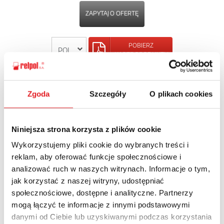
ZAPYTAJ O OFERTĘ
POBIERZ
KARTĘ PRODUKTU
POWRÓT
Zgoda
Szczegóły
O plikach cookies
Niniejsza strona korzysta z plików cookie
Zapytaj o szczegóły oferty
Wykorzystujemy pliki cookie do wybranych treści i
reklam, aby oferować funkcje społecznościowe i
Imię i nazwisko: *
analizować ruch w naszych witrynach. Informacje o tym,
jak korzystać z naszej witryny, udostępniać
społecznościowe, dostępne i analityczne. Partnerzy
mogą łączyć te informacje z innymi podstawowymi
Adres e-mail: *
danymi od Ciebie lub uzyskiwanymi podczas korzystania