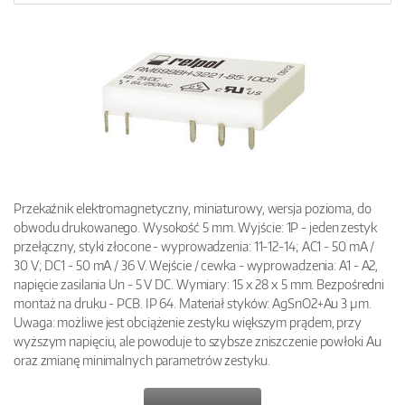
Przekaźnik elektromagnetyczny, miniaturowy, wersja pozioma, do
obwodu drukowanego. Wysokość 5 mm. Wyjście: 1P - jeden zestyk
przełączny, styki złocone - wyprowadzenia: 11-12-14; AC1 - 50 mA /
30 V; DC1 - 50 mA / 36 V. Wejście / cewka - wyprowadzenia: A1 - A2,
napięcie zasilania Un - 5 V DC. Wymiary: 15 x 28 x 5 mm. Bezpośredni
montaż na druku - PCB. IP 64. Materiał styków: AgSnO2+Au 3 µm.
Uwaga: możliwe jest obciążenie zestyku większym prądem, przy
wyższym napięciu, ale powoduje to szybsze zniszczenie powłoki Au
oraz zmianę minimalnych parametrów zestyku.