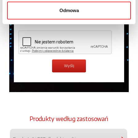
temat przetwarzania danych osobowych w
Polityce
prywatności.
*
Odmowa
Zapoznałem z treścią
Polityki Prywatności
*
Produkty według zastosowań