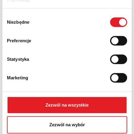
Nazwa firmy:
Wybór
Niezbędne
zgody
Numer telefonu:
Preferencje
Województwo:
Statystyka
Marketing
Treść: *
Zezwól na wszystkie
Wyrażam zgodę na przetwarzanie moich danych
Zezwól na wybór
osobowych przez Relpol S.A. Więcej informacji na