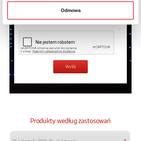
temat przetwarzania danych osobowych w
Polityce
prywatności.
*
Odmowa
Zapoznałem z treścią
Polityki Prywatności
*
Produkty według zastosowań