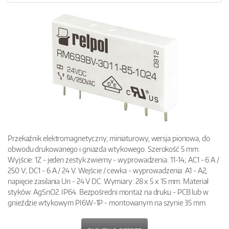
Przekaźnik elektromagnetyczny, miniaturowy, wersja pionowa, do
obwodu drukowanego i gniazda wtykowego. Szerokość 5 mm.
Wyjście: 1Z - jeden zestyk zwierny - wyprowadzenia: 11-14; AC1 - 6 A /
250 V; DC1 - 6 A / 24 V. Wejście / cewka - wyprowadzenia: A1 - A2,
napięcie zasilania Un - 24 V DC. Wymiary: 28 x 5 x 15 mm. Materiał
styków: AgSnO2. IP64. Bezpośredni montaż na druku - PCB lub w
gnieździe wtykowym PI6W-1P - montowanym na szynie 35 mm.