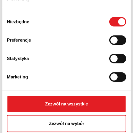
Nazwa firmy:
Wybór
Niezbędne
zgody
Numer telefonu:
Preferencje
Województwo:
Statystyka
Marketing
Treść: *
Zezwól na wszystkie
Wyrażam zgodę na przetwarzanie moich danych
Zezwól na wybór
osobowych przez Relpol S.A. Więcej informacji na