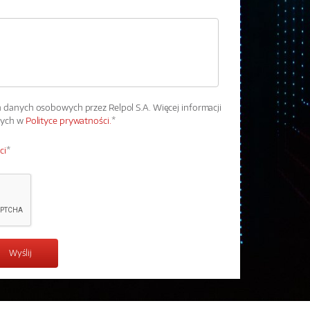
danych osobowych przez Relpol S.A. Więcej informacji
wych w
Polityce prywatności.
*
ci
*