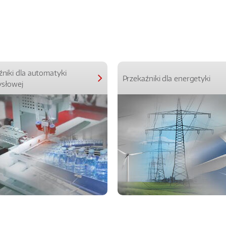
źniki dla automatyki
Przekaźniki dla energetyki
słowej