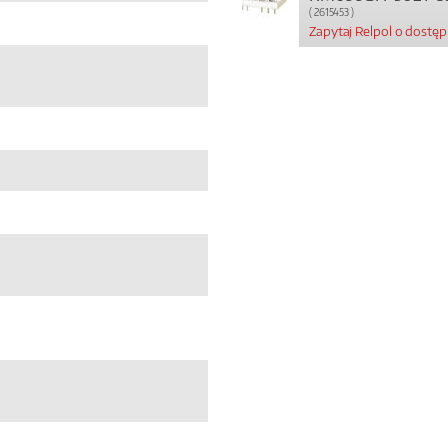
( 2615453 )
Zapytaj Relpol o dostę