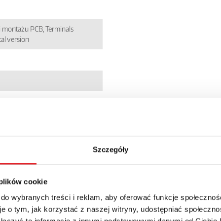
 montażu PCB, Terminals
al version
Szczegóły
 plików cookie
 do wybranych treści i reklam, aby oferować funkcje społecznoś
e o tym, jak korzystać z naszej witryny, udostępniać społeczno
 łączyć te informacje z innymi podstawowymi danymi od Ciebie