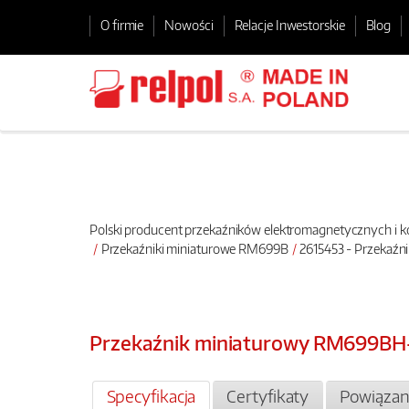
O firmie
Nowości
Relacje Inwestorskie
Blog
Polski producent przekaźników elektromagnetycznych i
Przekaźniki miniaturowe RM699B
2615453 - Przekaź
Przekaźnik miniaturowy RM699BH
Specyfikacja
Certyfikaty
Powiązan