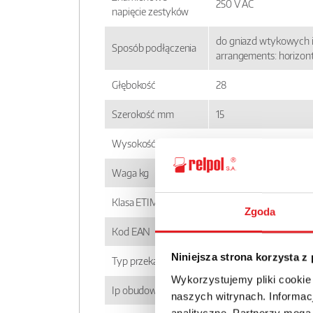
250 V AC
napięcie zestyków
do gniazd wtykowych i
Sposób podłączenia
arrangements: horizont
Głębokość
28
Szerokość mm
15
Wysokość mm
5
Waga kg
0,006
Klasa ETIM
EC001437
Zgoda
Kod EAN
5900005257513
Niniejsza strona korzysta z
Typ przekaźnika
RM699BH
Wykorzystujemy pliki cookie
Ip obudowy
IP 67
naszych witrynach. Informacj
analityczne. Partnerzy mogą