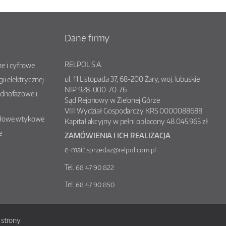
Dane firmy
RELPOL S.A.
e i cyfrowe
ul.
11 Listopada 37
,
68-200
Żary
, woj.
lubuskie
gii elektrycznej
NIP 928-000-70-76
ednofazowe i
Sąd Rejonowy w Zielonej Górze
VIII Wydział Gospodarczy KRS 0000088688
słowe wtykowe
Kapitał akcyjny w pełni opłacony 48.045.965 zł
e
ZAMÓWIENIA I ICH REALIZACJA
e-mail:
sprzedaz@relpol.com.pl
Tel.
68 47 90 822
Tel.
68 47 90 850
strony