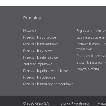
Produkty
Nowości
Zegary astronomiczn
Przekaźniki sygnałowe
Liczniki zużycia ener
Przekaźniki miniaturowe
Sterowniki mocy – j
trójfazowe
Przekaźniki czasowe
Przekaźniki przemy
Przekaźniki interfejsowe
Styczniki instalacyjn
Zasilacze impulsowe
Zapytaj o ofertę
Przekaźniki półprzewodnikowe
Przekaźniki nadzorcze
Przekaźniki instalacyjne modułowe
© 2026 Relpol S.A.
Polityka Prywatności
Mapa 