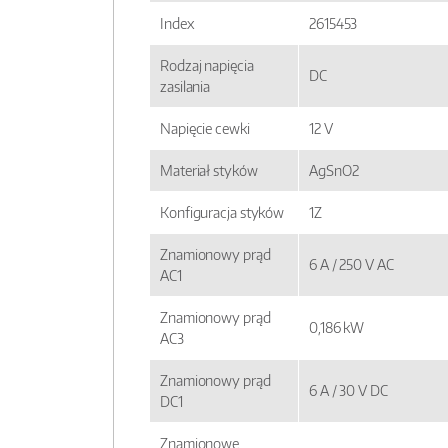
Index
2615453
Rodzaj napięcia
DC
zasilania
Napięcie cewki
12 V
Materiał styków
AgSnO2
Konfiguracja styków
1Z
Znamionowy prąd
6 A / 250 V AC
AC1
Znamionowy prąd
0,186 kW
AC3
Znamionowy prąd
6 A / 30 V DC
DC1
Znamionowe