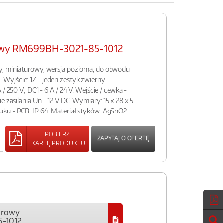
rowy RM699BH-3021-85-1012
y, miniaturowy, wersja pozioma, do obwodu
yjście: 1Z - jeden zestyk zwierny -
/ 250 V; DC1 - 6 A / 24 V. Wejście / cewka -
e zasilania Un - 12 V DC. Wymiary: 15 x 28 x 5
ku - PCB. IP 64. Materiał styków: AgSnO2.
POBIERZ
ZAPYTAJ O OFERTĘ
KARTĘ PRODUKTU
urowy
-1012