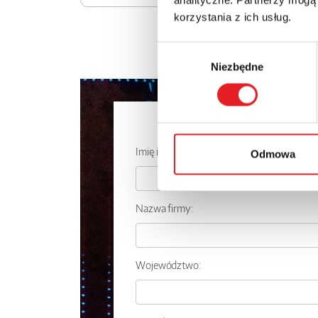
korzystania z ich usług.
Wybór
Niezbędne
zgody
Zapytaj o
Imię i nazwisko: *
Odmowa
Nazwa firmy:
Województwo: