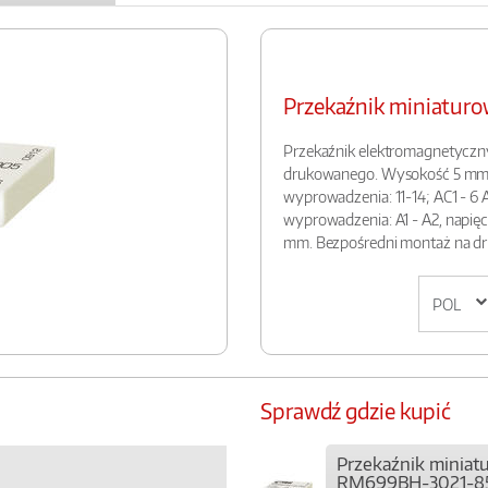
Przekaźnik miniatu
Przekaźnik elektromagnetyczn
drukowanego. Wysokość 5 mm. W
wyprowadzenia: 11-14; AC1 - 6 A 
wyprowadzenia: A1 - A2, napięci
mm. Bezpośredni montaż na dru
Sprawdź gdzie kupić
Przekaźnik miniat
RM699BH-3021-85