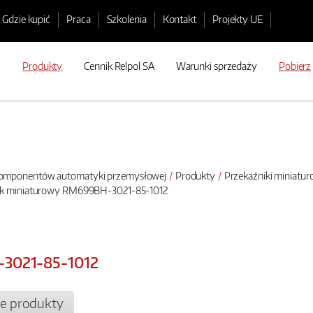
Gdzie kupić
Praca
Szkolenia
Kontakt
Projekty UE
Produkty
Cennik Relpol SA
Warunki sprzedaży
Pobierz
 komponentów automatyki przemysłowej
Produkty
Przekaźniki miniatu
nik miniaturowy RM699BH-3021-85-1012
-3021-85-1012
e produkty