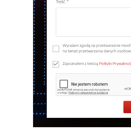
Treść: *
Wyrażam zgodę na przetwarzanie moich 
na temat przetwarzania danych osobo
Zapoznałem z treścią
Polityki Prywatnoś