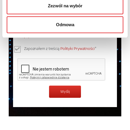
Zezwól na wybór
Wyrażam zgodę na przetwarzanie moich danych
Odmowa
osobowych przez Relpol S.A. Więcej informacji na
temat przetwarzania danych osobowych w
Polityce
prywatności.
*
Zapoznałem z treścią
Polityki Prywatności
*