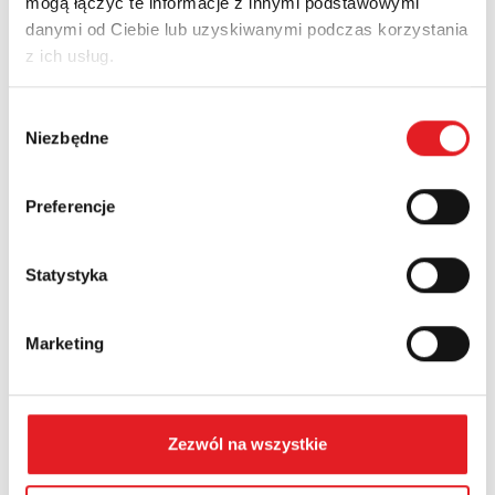
mogą łączyć te informacje z innymi podstawowymi
danymi od Ciebie lub uzyskiwanymi podczas korzystania
Adres e-mail: *
z ich usług.
Wybór
Niezbędne
Nazwa firmy:
zgody
Preferencje
Numer telefonu:
Statystyka
Województwo:
Marketing
Treść: *
Zezwól na wszystkie