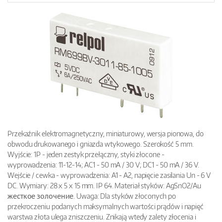
Przekaźnik elektromagnetyczny, miniaturowy, wersja pionowa, do
obwodu drukowanego i gniazda wtykowego. Szerokość 5 mm.
Wyjście: 1P - jeden zestyk przełączny, styki złocone -
wyprowadzenia: 11-12-14; AC1 - 50 mA / 30 V; DC1 - 50 mA / 36 V.
Wejście / cewka - wyprowadzenia: A1 - A2, napięcie zasilania Un - 6 V
DC. Wymiary: 28 x 5 x 15 mm. IP 64. Materiał styków: AgSnO2/Au
жесткое золочение. Uwaga: Dla styków złoconych po
przekroczeniu podanych maksymalnych wartości prądów i napięć
warstwa złota ulega zniszczeniu. Znikają wtedy zalety złocenia i