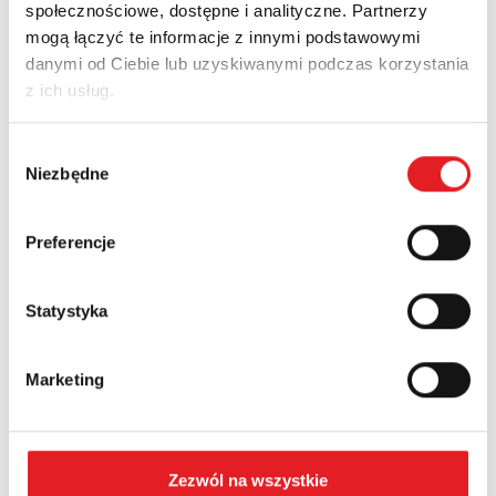
społecznościowe, dostępne i analityczne. Partnerzy
Imię i nazwisko: *
mogą łączyć te informacje z innymi podstawowymi
danymi od Ciebie lub uzyskiwanymi podczas korzystania
z ich usług.
Adres e-mail: *
Wybór
Niezbędne
zgody
Nazwa firmy:
Preferencje
Numer telefonu:
Statystyka
Marketing
Województwo:
Treść: *
Zezwól na wszystkie