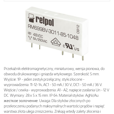
Przekaźnik elektromagnetyczny, miniaturowy, wersja pionowa, do
obwodu drukowanego i gniazda wtykowego. Szerokość 5 mm.
Wyjście: 1P - jeden zestyk przełączny, styki złocone -
wyprowadzenia: 11-12-14; AC1 - 50 mA / 30 V; DC1 - 50 mA / 36 V.
Wejście / cewka - wyprowadzenia: A1 - A2, napięcie zasilania Un - 12 V
DC. Wymiary: 28 x 5 x 15 mm. IP 64. Materiał styków: AgNi/Au
жесткое золочение. Uwaga: Dla styków złoconych po
przekroczeniu podanych maksymalnych wartości prądów i napięć
warstwa złota ulega zniszczeniu. Znikają wtedy zalety złocenia i