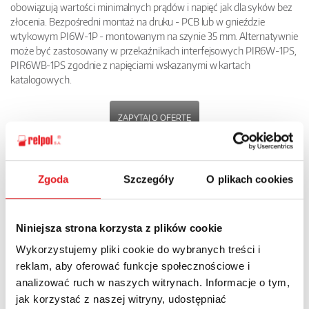
obowiązują wartości minimalnych prądów i napięć jak dla syków bez
złocenia. Bezpośredni montaż na druku - PCB lub w gnieździe
wtykowym PI6W-1P - montowanym na szynie 35 mm. Alternatywnie
może być zastosowany w przekaźnikach interfejsowych PIR6W-1PS,
PIR6WB-1PS zgodnie z napięciami wskazanymi w kartach
katalogowych.
ZAPYTAJ O OFERTĘ
POBIERZ
KARTĘ PRODUKTU
Zgoda
Szczegóły
O plikach cookies
POWRÓT
Niniejsza strona korzysta z plików cookie
Wykorzystujemy pliki cookie do wybranych treści i
reklam, aby oferować funkcje społecznościowe i
analizować ruch w naszych witrynach. Informacje o tym,
Zapytaj o szczegóły oferty
jak korzystać z naszej witryny, udostępniać