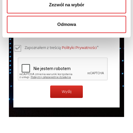
Zezwól na wybór
Wyrażam zgodę na przetwarzanie moich danych
osobowych przez Relpol S.A. Więcej informacji na
Odmowa
temat przetwarzania danych osobowych w
Polityce
prywatności.
*
Zapoznałem z treścią
Polityki Prywatności
*