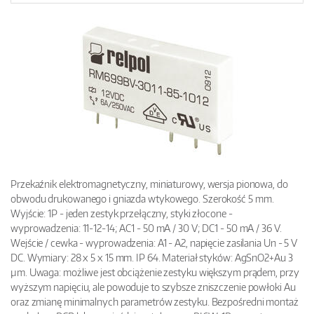
Przekaźnik elektromagnetyczny, miniaturowy, wersja pionowa, do
obwodu drukowanego i gniazda wtykowego. Szerokość 5 mm.
Wyjście: 1P - jeden zestyk przełączny, styki złocone -
wyprowadzenia: 11-12-14; AC1 - 50 mA / 30 V; DC1 - 50 mA / 36 V.
Wejście / cewka - wyprowadzenia: A1 - A2, napięcie zasilania Un - 5 V
DC. Wymiary: 28 x 5 x 15 mm. IP 64. Materiał styków: AgSnO2+Au 3
µm. Uwaga: możliwe jest obciążenie zestyku większym prądem, przy
wyższym napięciu, ale powoduje to szybsze zniszczenie powłoki Au
oraz zmianę minimalnych parametrów zestyku. Bezpośredni montaż