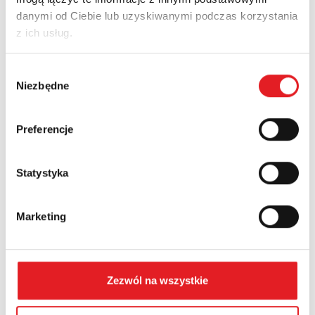
danymi od Ciebie lub uzyskiwanymi podczas korzystania
Adres e-mail: *
z ich usług.
Wybór
Nazwa firmy:
Niezbędne
zgody
Preferencje
Numer telefonu:
Statystyka
Województwo:
Marketing
Treść: *
Zezwól na wszystkie