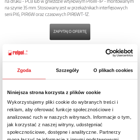
na druku - PCB lub w gnieździe wtykowym PI6W-1P - montowanym
na szynie 35 mm. Stosowany jest w przekaźnikach interfejsowych
serii PI6, PIR6W oraz czasowych PIR6WT-1Z.
ZAPYTAJ O OFERTĘ
POBIERZ
KARTĘ PRODUKTU
Zgoda
Szczegóły
O plikach cookies
POWRÓT
Niniejsza strona korzysta z plików cookie
Wykorzystujemy pliki cookie do wybranych treści i
reklam, aby oferować funkcje społecznościowe i
Zapytaj o szczegóły oferty
analizować ruch w naszych witrynach. Informacje o tym,
jak korzystać z naszej witryny, udostępniać
Imię i nazwisko: *
społecznościowe, dostępne i analityczne. Partnerzy
mogą łączyć te informacje z innymi podstawowymi