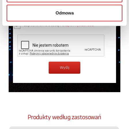
osobowych przez Relpol S.A. Więcej informacji na
temat przetwarzania danych osobowych w
Polityce
prywatności.
*
Odmowa
Zapoznałem z treścią
Polityki Prywatności
*
Produkty według zastosowań