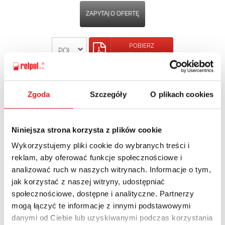
ZAPYTAJ O OFERTĘ
POBIERZ
KARTĘ PRODUKTU
POWRÓT
Zgoda
Szczegóły
O plikach cookies
Niniejsza strona korzysta z plików cookie
Zapytaj o szczegóły oferty
Wykorzystujemy pliki cookie do wybranych treści i
reklam, aby oferować funkcje społecznościowe i
Imię i nazwisko: *
analizować ruch w naszych witrynach. Informacje o tym,
jak korzystać z naszej witryny, udostępniać
społecznościowe, dostępne i analityczne. Partnerzy
mogą łączyć te informacje z innymi podstawowymi
Adres e-mail: *
danymi od Ciebie lub uzyskiwanymi podczas korzystania