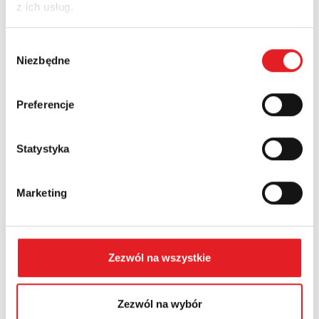
z ich usług.
Nazwa firmy:
Wybór
Niezbędne
zgody
Numer telefonu:
Preferencje
Województwo:
Statystyka
Marketing
Treść: *
Zezwól na wszystkie
Zezwól na wybór
Wyrażam zgodę na przetwarzanie moich danych