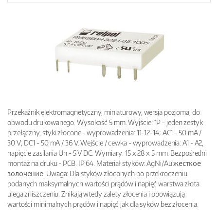
Przekaźnik elektromagnetyczny, miniaturowy, wersja pozioma, do
obwodu drukowanego. Wysokość 5 mm. Wyjście: 1P - jeden zestyk
przełączny, styki złocone - wyprowadzenia: 11-12-14; AC1 - 50 mA /
30 V; DC1 - 50 mA / 36 V. Wejście / cewka - wyprowadzenia: A1 - A2,
napięcie zasilania Un - 5 V DC. Wymiary: 15 x 28 x 5 mm. Bezpośredni
montaż na druku - PCB. IP 64. Materiał styków: AgNi/Au жесткое
золочение. Uwaga: Dla styków złoconych po przekroczeniu
podanych maksymalnych wartości prądów i napięć warstwa złota
ulega zniszczeniu. Znikają wtedy zalety złocenia i obowiązują
wartości minimalnych prądów i napięć jak dla syków bez złocenia.