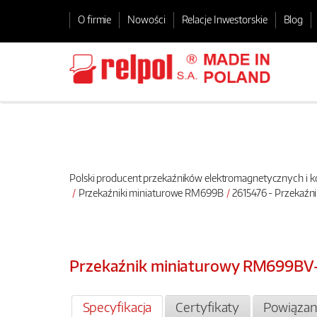
O firmie
Nowości
Relacje Inwestorskie
Blog
Polski producent przekaźników elektromagnetycznych i
Przekaźniki miniaturowe RM699B
2615476 - Przekaź
Przekaźnik miniaturowy RM699BV
Specyfikacja
Certyfikaty
Powiązan