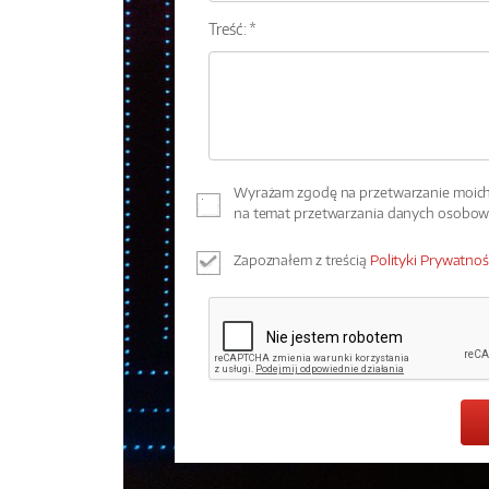
Treść: *
Wyrażam zgodę na przetwarzanie moich 
na temat przetwarzania danych osobo
Zapoznałem z treścią
Polityki Prywatnoś