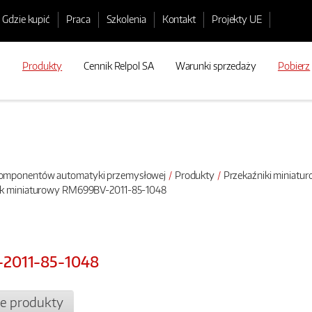
Gdzie kupić
Praca
Szkolenia
Kontakt
Projekty UE
Produkty
Cennik Relpol SA
Warunki sprzedaży
Pobierz
 komponentów automatyki przemysłowej
Produkty
Przekaźniki miniatu
nik miniaturowy RM699BV-2011-85-1048
-2011-85-1048
e produkty