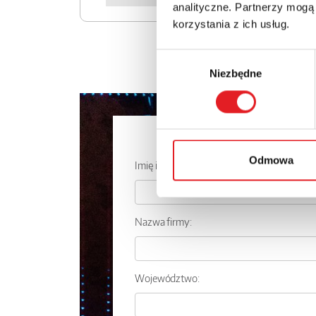
analityczne. Partnerzy mogą
korzystania z ich usług.
Wybór
Niezbędne
zgody
Zapytaj o
Odmowa
Imię i nazwisko: *
Nazwa firmy:
Województwo: