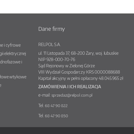
Dane firmy
RELPOL S.A.
e i cyfrowe
ul.
11 Listopada 37
,
68-200
Żary
, woj.
lubuskie
gii elektrycznej
NIP 928-000-70-76
ednofazowe i
Sąd Rejonowy w Zielonej Górze
VIII Wydział Gospodarczy KRS 0000088688
słowe wtykowe
Kapitał akcyjny w pełni opłacony 48.045.965 zł
e
ZAMÓWIENIA I ICH REALIZACJA
e-mail:
sprzedaz@relpol.com.pl
Tel.
68 47 90 822
Tel.
68 47 90 850