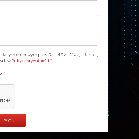
danych osobowych przez Relpol S.A. Więcej informacji
wych w
Polityce prywatności.
*
ci
*