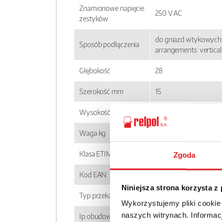
Znamionowe napięcie
250 V AC
zestyków
do gniazd wtykowych 
Sposób podłączenia
arrangements: vertical
Głębokość
28
Szerokość mm
15
Wysokość mm
5
Waga kg
0,006
Klasa ETIM
EC001437
Zgoda
Kod EAN
5900005257742
Niniejsza strona korzysta z
Typ przekaźnika
RM699BV
Wykorzystujemy pliki cookie
naszych witrynach. Informacj
Ip obudowy
IP 67