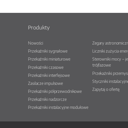
Produkty
Nowości
Zegary astronomiczn
Przekaźniki sygnałowe
Liczniki zużycia ener
Przekaźniki miniaturowe
Sterowniki mocy – j
trójfazowe
Przekaźniki czasowe
Przekaźniki przemy
Przekaźniki interfejsowe
Styczniki instalacyjn
Zasilacze impulsowe
Zapytaj o ofertę
Przekaźniki półprzewodnikowe
Przekaźniki nadzorcze
Przekaźniki instalacyjne modułowe