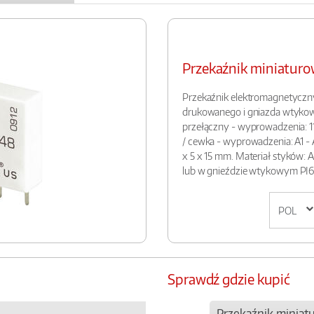
Przekaźnik miniatu
Przekaźnik elektromagnetyczn
drukowanego i gniazda wtykowe
przełączny - wyprowadzenia: 11-
/ cewka - wyprowadzenia: A1 - A
x 5 x 15 mm. Materiał styków: 
lub w gnieździe wtykowym PI
Sprawdź gdzie kupić
Przekaźnik miniat