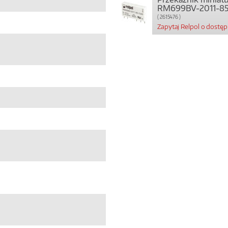
RM699BV-2011-85
( 2615476 )
Zapytaj Relpol o dostę