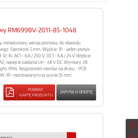
rowy RM699BV-2011-85-1048
y, miniaturowy, wersja pionowa, do obwodu
go. Szerokość 5 mm. Wyjście: 1P - jeden zestyk
12-14; AC1 - 6 A / 250 V; DC1 - 6 A / 24 V. Wejście
2, napięcie zasilania Un - 48 V DC. Wymiary: 28
AgNi. IP64. Bezpośredni montaż na druku - PCB
6W-1P- montowanym na szynie 35 mm.
POBIERZ
ZAPYTAJ O OFERTĘ
KARTĘ PRODUKTU
urowy