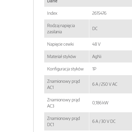
Dane
Index
2615476
Rodzaj napięcia
DC
zasilania
Napięcie cewki
48 V
Materiał styków
AgNi
Konfiguracja styków
1P
Znamionowy prąd
6 A / 250 V AC
AC1
Znamionowy prąd
0,186 kW
AC3
Znamionowy prąd
6 A / 30 V DC
DC1