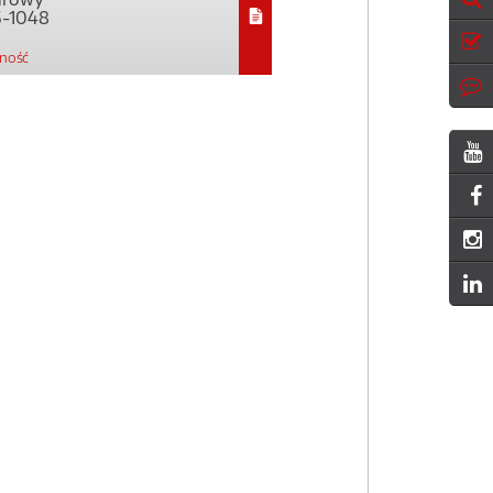
-1048
pność