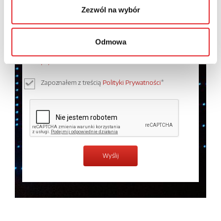
Zezwól na wybór
Wyrażam zgodę na przetwarzanie moich danych
Odmowa
osobowych przez Relpol S.A. Więcej informacji na
temat przetwarzania danych osobowych w
Polityce
prywatności.
*
Zapoznałem z treścią
Polityki Prywatności
*