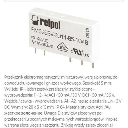
Przekaźnik elektromagnetyczny, miniaturowy, wersja pionowa, do
obwodu drukowanego i gniazda wtykowego. Szerokość 5 mm.
Wyjście: 1P - jeden zestyk przełączny, styki złocone -
wyprowadzenia: 11-12-14; AC1 - 50 mA / 30 V; DC1 - 50 mA / 36 V.
Wejście / cewka - wyprowadzenia: A1 - A2, napięcie zasilania Un - 6 V
DC. Wymiary: 28 x 5 x 15 mm. IP 64. Materiał styków: AgNi/Au
жесткое золочение. Uwaga: Dla styków złoconych po
przekroczeniu podanych maksymalnych wartości prądów i napięć
warstwa złota ulega zniszczeniu. Znikają wtedy zalety złocenia i