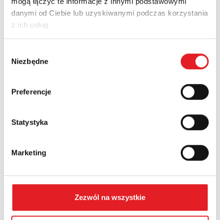
mogą łączyć te informacje z innymi podstawowymi
danymi od Ciebie lub uzyskiwanymi podczas korzystania
Adres e-mail: *
z ich usług.
Wybór
Niezbędne
Nazwa firmy:
zgody
Preferencje
Numer telefonu:
Statystyka
Województwo:
Marketing
Treść: *
Zezwól na wszystkie