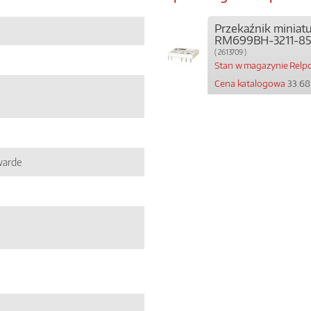
Przekaźnik miniat
RM699BH-3211-85
( 2613709 )
Stan w magazynie Relpo
Cena katalogowa
33.68
warde