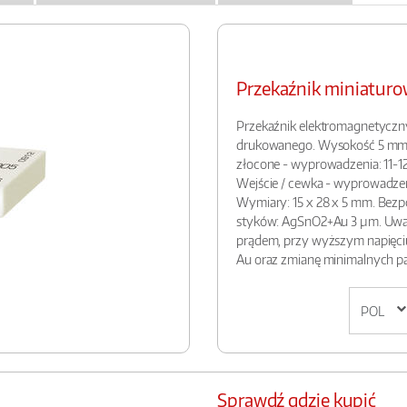
Przekaźnik miniatu
Przekaźnik elektromagnetyczn
drukowanego. Wysokość 5 mm. W
złocone - wyprowadzenia: 11-12-
Wejście / cewka - wyprowadzenia
Wymiary: 15 x 28 x 5 mm. Bezpo
styków: AgSnO2+Au 3 µm. Uwag
prądem, przy wyższym napięciu
Au oraz zmianę minimalnych p
Sprawdź gdzie kupić