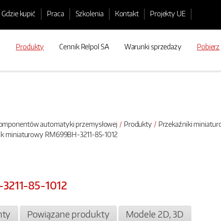
Gdzie kupić
Praca
Szkolenia
Kontakt
Projekty UE
Produkty
Cennik Relpol SA
Warunki sprzedaży
Pobierz
 komponentów automatyki przemysłowej
Produkty
Przekaźniki miniatu
ik miniaturowy RM699BH-3211-85-1012
-3211-85-1012
ty
Powiązane produkty
Modele 2D, 3D