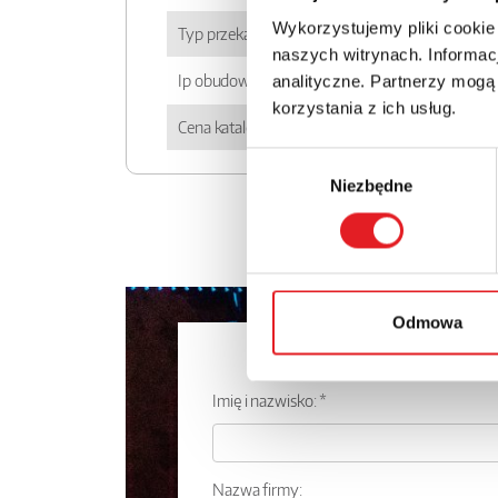
Wykorzystujemy pliki cookie
Typ przekaźnika
RM699BH
naszych witrynach. Informacj
Ip obudowy
IP 67
analityczne. Partnerzy mogą
korzystania z ich usług.
Cena katalogowa
33.68zł + 23% VAT
Wybór
Niezbędne
zgody
Odmowa
Zapytaj o
Imię i nazwisko: *
Nazwa firmy: