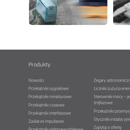
Produkty
Nowości
Zegary astronomiczn
Przekaźniki sygnałowe
Liczniki zużycia ener
Przekaźniki miniaturowe
Sterowniki mocy – j
trójfazowe
Przekaźniki czasowe
Przekaźniki przemy
Przekaźniki interfejsowe
Styczniki instalacyjn
Zasilacze impulsowe
Zapytaj o ofertę
Przekaźniki półprzewodnikowe