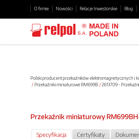
O firmie
Nowości
Relacje Inwestorskie
Blog
Polski producent przekaźników elektromagnetycznych i
Przekaźniki miniaturowe RM699B
2613709 - Przekaźn
Przekaźnik miniaturowy RM699BH
Specyfikacja
Certyfikaty
Dokumen