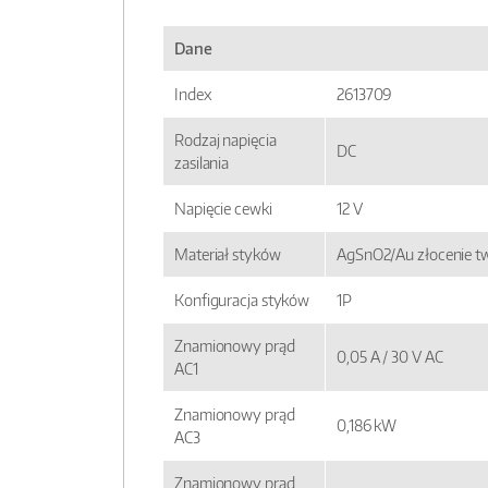
Dane
Index
2613709
Rodzaj napięcia
DC
zasilania
Napięcie cewki
12 V
Materiał styków
AgSnO2/Au złocenie t
Konfiguracja styków
1P
Znamionowy prąd
0,05 A / 30 V AC
AC1
Znamionowy prąd
0,186 kW
AC3
Znamionowy prąd