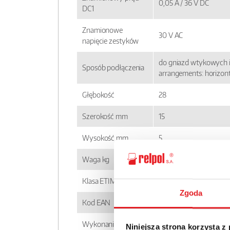
0,05 A / 36 V DC
DC1
Znamionowe
30 V AC
napięcie zestyków
do gniazd wtykowych i
Sposób podłączenia
arrangements: horizont
Głębokość
28
Szerokość mm
15
Wysokość mm
5
Waga kg
0,006
Klasa ETIM
EC001437
Zgoda
Kod EAN
5900005257582
Wykonanie
niestandardowe
Niniejsza strona korzysta z