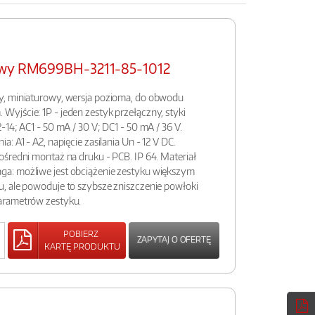
rowy RM699BH-3211-85-1012
y, miniaturowy, wersja pozioma, do obwodu
yjście: 1P - jeden zestyk przełączny, styki
14; AC1 - 50 mA / 30 V; DC1 - 50 mA / 36 V.
: A1 - A2, napięcie zasilania Un - 12 V DC.
średni montaż na druku - PCB. IP 64. Materiał
a: możliwe jest obciążenie zestyku większym
, ale powoduje to szybsze zniszczenie powłoki
arametrów zestyku.
POBIERZ
ZAPYTAJ O OFERTĘ
KARTĘ PRODUKTU