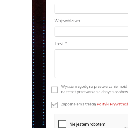
Województwo:
Treść: *
Wyrażam zgodę na przetwarzanie moich 
na temat przetwarzania danych osobo
Zapoznałem z treścią
Polityki Prywatnoś