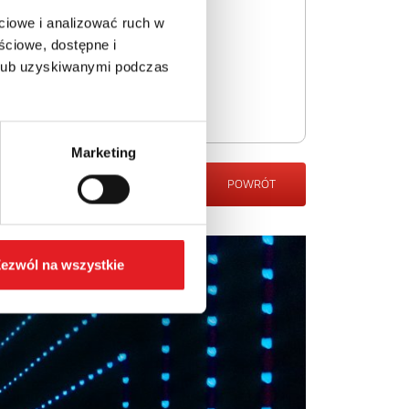
ciowe i analizować ruch w
ściowe, dostępne i
 lub uzyskiwanymi podczas
Marketing
POWRÓT
ezwól na wszystkie