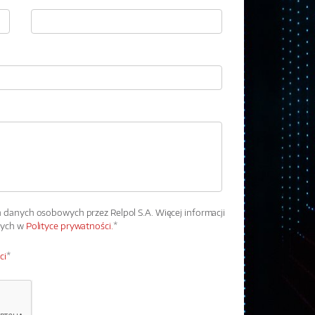
danych osobowych przez Relpol S.A. Więcej informacji
wych w
Polityce prywatności.
*
ci
*