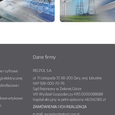
Dane firmy
RELPOL S.A.
e i cyfrowe
ul.
11 Listopada 37
,
68-200
Żary
, woj.
lubuskie
gii elektrycznej
NIP 928-000-70-76
ednofazowe i
Sąd Rejonowy w Zielonej Górze
VIII Wydział Gospodarczy KRS 0000088688
słowe wtykowe
Kapitał akcyjny w pełni opłacony 48.045.965 zł
e
ZAMÓWIENIA I ICH REALIZACJA
e-mail:
sprzedaz@relpol.com.pl