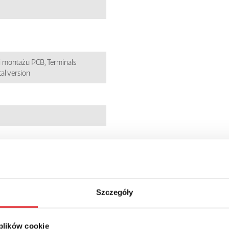
 montażu PCB, Terminals
al version
Szczegóły
 plików cookie