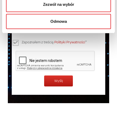
Zezwól na wybór
Wyrażam zgodę na przetwarzanie moich danych
osobowych przez Relpol S.A. Więcej informacji na
Odmowa
temat przetwarzania danych osobowych w
Polityce
prywatności.
*
Zapoznałem z treścią
Polityki Prywatności
*