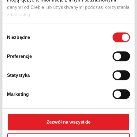
danymi od Ciebie lub uzyskiwanymi podczas korzystania
Adres e-mail: *
z ich usług.
Wybór
Nazwa firmy:
Niezbędne
zgody
Preferencje
Numer telefonu:
Statystyka
Województwo:
Marketing
Treść: *
Zezwól na wszystkie