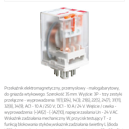
Przekaźnik elektromagnetyczny, przemysłowy - małogabarytowy,
do gniazda wtykowego. Szerokość 35 mm. Wyjście: 3P - trzy zestyki
przełączne - wyprowadzenia: 11(1),12(4), 14(3); 21(6), 22(5), 24(7); 31(11),
32(8), 34(9); AC1 - 10 A / 250 V; DC1 - 10 A / 24 V. Wejście / cewka -
wyprowadzenia: (+)A1(2) - (-)A2(10), napięcie zasilania Un - 24 V AC.
Wskaźnik zadziałania mechaniczny W, przycisk testujący T - z
funkcją blokowania styków,wskażnik zadziałania świetlny L (dioda