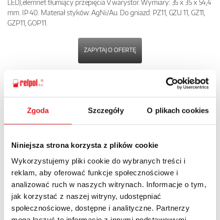
LED),elemnet tłumiący przepięcia V warystor. Wymiary: 35 x 35 x 54,4
mm. IP 40. Materiał styków: AgNi/Au. Do gniazd: PZ11, GZU 11, GZ11,
GZP11, GOP11.
ZAPYTAJ O OFERTĘ
POBIERZ
KARTĘ PRODUKTU
Zgoda
Szczegóły
O plikach cookies
POWRÓT
Niniejsza strona korzysta z plików cookie
Wykorzystujemy pliki cookie do wybranych treści i
reklam, aby oferować funkcje społecznościowe i
Zapytaj o szczegóły oferty
analizować ruch w naszych witrynach. Informacje o tym,
jak korzystać z naszej witryny, udostępniać
Imię i nazwisko: *
społecznościowe, dostępne i analityczne. Partnerzy
mogą łączyć te informacje z innymi podstawowymi