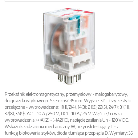
Przekaźnik elektromagnetyczny, przemysłowy - małogabarytowy,
do gniazda wtykowego. Szerokość 35 mm. Wyjście: 3P - trzy zestyki
przełączne - wyprowadzenia: 11(1),12(4), 14(3); 21(6), 22(5), 24(7); 31(11),
32(8), 34(9); AC1 - 10 A / 250 V; DC1 - 10 A / 24 V. Wejście / cewka -
wyprowadzenia: (+)A1(2) - (-)A2(10), napięcie zasilania Un - 120 V DC.
Wskaźnik zadziałania mechaniczny W, przycisk testujący T - z
funkcją blokowania styków, dioda tłumiąca przepięcia D. Wymiary: 35