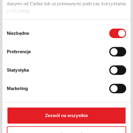
danymi od Ciebie lub uzyskiwanymi podczas korzystania
Adres e-mail: *
z ich usług.
Wybór
Nazwa firmy:
Niezbędne
zgody
Preferencje
Numer telefonu:
Statystyka
Województwo:
Marketing
Treść: *
Zezwól na wszystkie