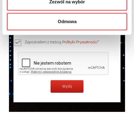
Zezwól na wybór
Wyrażam zgodę na przetwarzanie moich danych
osobowych przez Relpol S.A. Więcej informacji na
Odmowa
temat przetwarzania danych osobowych w
Polityce
prywatności.
*
Zapoznałem z treścią
Polityki Prywatności
*