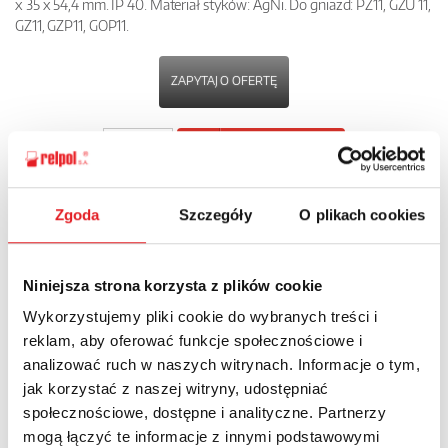
x 35 x 54,4 mm. IP 40. Materiał styków: AgNi. Do gniazd: PZ11, GZU 11,
GZ11, GZP11, GOP11.
ZAPYTAJ O OFERTĘ
POBIERZ
KARTĘ PRODUKTU
Zgoda
Szczegóły
O plikach cookies
POWRÓT
Niniejsza strona korzysta z plików cookie
Wykorzystujemy pliki cookie do wybranych treści i
Zapytaj o szczegóły oferty
reklam, aby oferować funkcje społecznościowe i
analizować ruch w naszych witrynach. Informacje o tym,
Imię i nazwisko: *
jak korzystać z naszej witryny, udostępniać
społecznościowe, dostępne i analityczne. Partnerzy
mogą łączyć te informacje z innymi podstawowymi