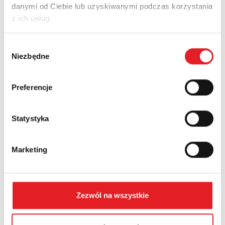
danymi od Ciebie lub uzyskiwanymi podczas korzystania
Adres e-mail: *
z ich usług.
Wybór
Nazwa firmy:
Niezbędne
zgody
Preferencje
Numer telefonu:
Statystyka
Województwo:
Marketing
Treść: *
Zezwól na wszystkie