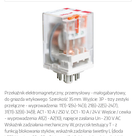
Przekaźnik elektromagnetyczny, przemysłowy - małogabarytowy,
do gniazda wtykowego. Szerokość 35 mm. Wyjście: 3P - trzy zestyki
przełączne - wyprowadzenia: 11(1)-12(4)-14(3); 21(6)-22(5)-24(7);
31(11)-32(8)-34(9); AC1 - 10 A / 250 V; DC1 - 10 A / 24 V. Wejście / cewka
- wyprowadzenia: A1(2) - A2(10), napięcie zasilania Un - 230 V AC.
Wskaźnik zadziałania mechaniczny W, przycisk testujący T - z
funkcją blokowania styków, wskaźnik zadziłania świetlny L (dioda