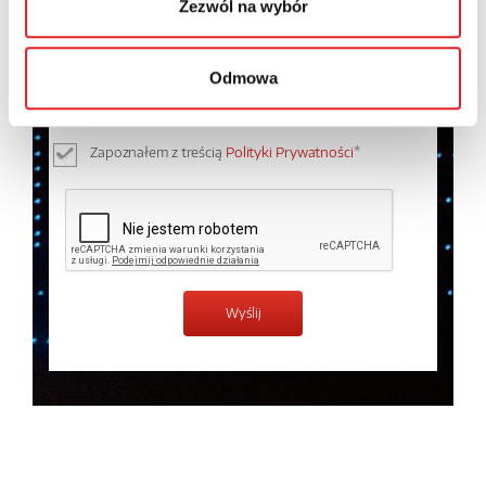
Zezwól na wybór
Wyrażam zgodę na przetwarzanie moich danych
osobowych przez Relpol S.A. Więcej informacji na
Odmowa
temat przetwarzania danych osobowych w
Polityce
prywatności.
*
Zapoznałem z treścią
Polityki Prywatności
*