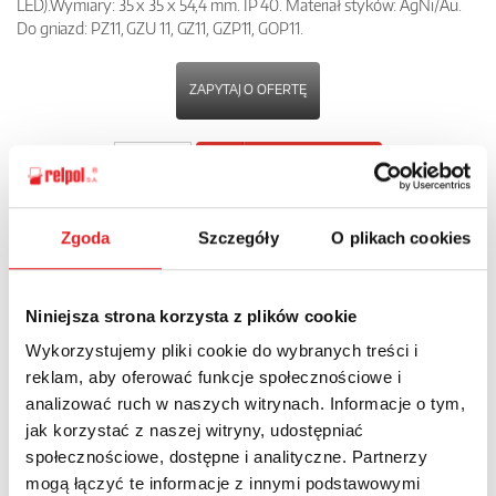
LED).Wymiary: 35 x 35 x 54,4 mm. IP 40. Materiał styków: AgNi/Au.
Do gniazd: PZ11, GZU 11, GZ11, GZP11, GOP11.
ZAPYTAJ O OFERTĘ
POBIERZ
KARTĘ PRODUKTU
Zgoda
Szczegóły
O plikach cookies
POWRÓT
Niniejsza strona korzysta z plików cookie
Wykorzystujemy pliki cookie do wybranych treści i
Zapytaj o szczegóły oferty
reklam, aby oferować funkcje społecznościowe i
analizować ruch w naszych witrynach. Informacje o tym,
Imię i nazwisko: *
jak korzystać z naszej witryny, udostępniać
społecznościowe, dostępne i analityczne. Partnerzy
mogą łączyć te informacje z innymi podstawowymi