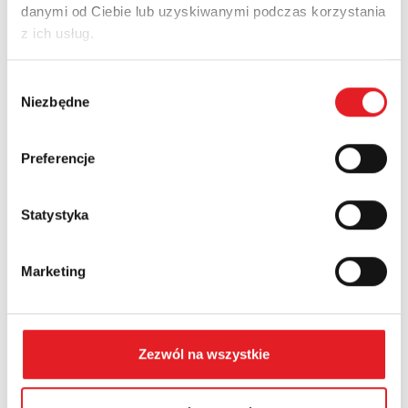
danymi od Ciebie lub uzyskiwanymi podczas korzystania
Adres e-mail: *
z ich usług.
Wybór
Nazwa firmy:
Niezbędne
zgody
Preferencje
Numer telefonu:
Statystyka
Województwo:
Marketing
Treść: *
Zezwól na wszystkie