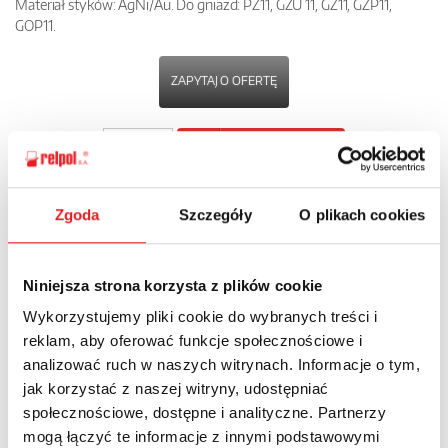
Materiał styków: AgNi/Au. Do gniazd: PZ11, GZU 11, GZ11, GZP11,
GOP11.
ZAPYTAJ O OFERTĘ
POBIERZ
KARTĘ PRODUKTU
Zgoda
Szczegóły
O plikach cookies
POWRÓT
Niniejsza strona korzysta z plików cookie
Wykorzystujemy pliki cookie do wybranych treści i
Zapytaj o szczegóły oferty
reklam, aby oferować funkcje społecznościowe i
analizować ruch w naszych witrynach. Informacje o tym,
Imię i nazwisko: *
jak korzystać z naszej witryny, udostępniać
społecznościowe, dostępne i analityczne. Partnerzy
mogą łączyć te informacje z innymi podstawowymi