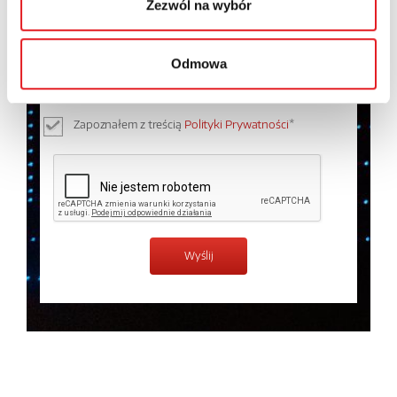
Zezwól na wybór
Wyrażam zgodę na przetwarzanie moich danych
osobowych przez Relpol S.A. Więcej informacji na
Odmowa
temat przetwarzania danych osobowych w
Polityce
prywatności.
*
Zapoznałem z treścią
Polityki Prywatności
*