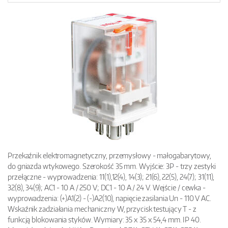
Przekaźnik elektromagnetyczny, przemysłowy - małogabarytowy,
do gniazda wtykowego. Szerokość 35 mm. Wyjście: 3P - trzy zestyki
przełączne - wyprowadzenia: 11(1),12(4), 14(3); 21(6), 22(5), 24(7); 31(11),
32(8), 34(9); AC1 - 10 A / 250 V; DC1 - 10 A / 24 V. Wejście / cewka -
wyprowadzenia: (+)A1(2) - (-)A2(10), napięcie zasilania Un - 110 V AC.
Wskaźnik zadziałania mechaniczny W, przycisk testujący T - z
funkcją blokowania styków. Wymiary: 35 x 35 x 54,4 mm. IP 40.