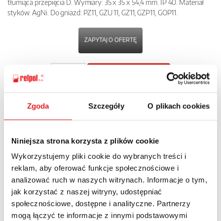
tłumiąca przepięcia D. Wymiary: 35 x 35 x 54,4 mm. IP 40. Materiał
styków: AgNi. Do gniazd: PZ11, GZU 11, GZ11, GZP11, GOP11.
ZAPYTAJ O OFERTĘ
POBIERZ
KARTĘ PRODUKTU
Zgoda
Szczegóły
O plikach cookies
POWRÓT
Niniejsza strona korzysta z plików cookie
Wykorzystujemy pliki cookie do wybranych treści i
Zapytaj o szczegóły oferty
reklam, aby oferować funkcje społecznościowe i
analizować ruch w naszych witrynach. Informacje o tym,
Imię i nazwisko: *
jak korzystać z naszej witryny, udostępniać
społecznościowe, dostępne i analityczne. Partnerzy
mogą łączyć te informacje z innymi podstawowymi