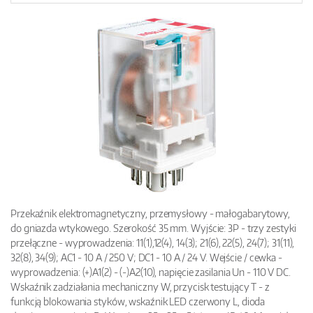
Przekaźnik elektromagnetyczny, przemysłowy - małogabarytowy,
do gniazda wtykowego. Szerokość 35 mm. Wyjście: 3P - trzy zestyki
przełączne - wyprowadzenia: 11(1),12(4), 14(3); 21(6), 22(5), 24(7); 31(11),
32(8), 34(9); AC1 - 10 A / 250 V; DC1 - 10 A / 24 V. Wejście / cewka -
wyprowadzenia: (+)A1(2) - (-)A2(10), napięcie zasilania Un - 110 V DC.
Wskaźnik zadziałania mechaniczny W, przycisk testujący T - z
funkcją blokowania styków, wskaźnik LED czerwony L, dioda