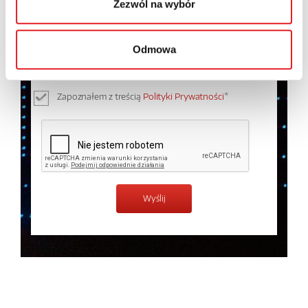
Zezwól na wybór
Wyrażam zgodę na przetwarzanie moich danych
osobowych przez Relpol S.A. Więcej informacji na
Odmowa
temat przetwarzania danych osobowych w
Polityce
prywatności.
*
Zapoznałem z treścią
Polityki Prywatności
*