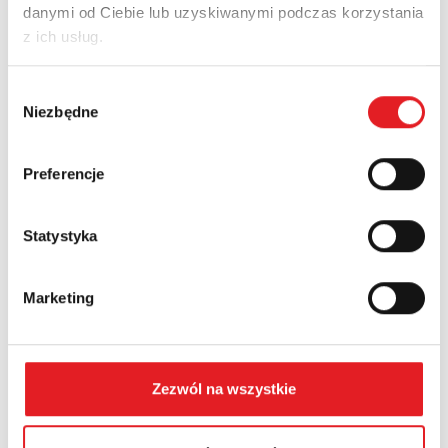
danymi od Ciebie lub uzyskiwanymi podczas korzystania
Adres e-mail: *
z ich usług.
Wybór
Nazwa firmy:
Niezbędne
zgody
Preferencje
Numer telefonu:
Statystyka
Województwo:
Marketing
Treść: *
Zezwól na wszystkie